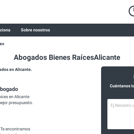
ciona
Sobre nosotros
es
Abogados Bienes RaícesAlicante
dos en Alicante.
Cuéntanos t
abogado
ces en Alicante
mejor presupuesto.
 Te encontramos