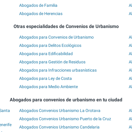
Abogados de Familia
A
Abogados de Herencias
A
Otras especialidades de Convenios de Urbanismo
Abogados para Convenios de Urbanismo
A
Abogados para Delitos Ecológicos
A
Abogados para Edificabilidad
A
Abogados para Gestión de Residuos
A
Abogados para Infracciones urbasnísticas
A
Abogados para Ley de Costa
A
Abogados para Medio Ambiente
A
Abogados para convenios de urbanismo en tu ciudad
Santa
Abogados Convenios Urbanismo La Orotava
A
Abogados Convenios Urbanismo Puerto de la Cruz
A
nerife
Abogados Convenios Urbanismo Candelaria
A