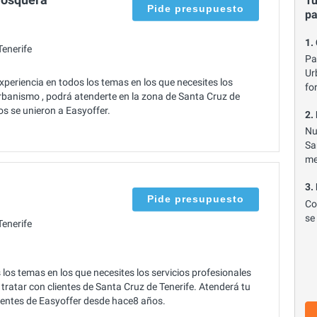
Tu
Pide presupuesto
p
1.
enerife
Pa
Ur
riencia en todos los temas en los que necesites los
fo
rbanismo , podrá atenderte en la zona de Santa Cruz de
os se unieron a Easyoffer.
2.
Nu
Sa
me
3.
Pide presupuesto
Co
se
enerife
s temas en los que necesites los servicios profesionales
ratar con clientes de Santa Cruz de Tenerife. Atenderá tu
lientes de Easyoffer desde hace8 años.