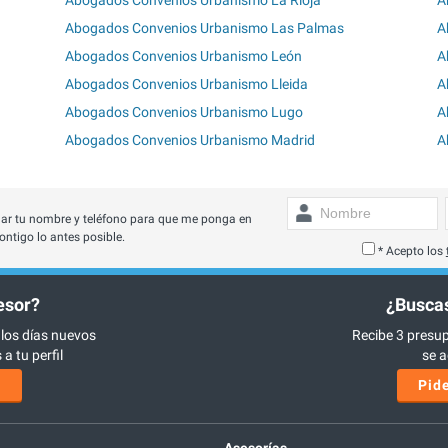
Abogados Convenios Urbanismo Las Palmas
A
Abogados Convenios Urbanismo León
A
Abogados Convenios Urbanismo Lleida
A
Abogados Convenios Urbanismo Lugo
A
Abogados Convenios Urbanismo Madrid
A
ar tu nombre y teléfono para que me ponga en
ontigo lo antes posible.
* Acepto los
esor?
¿Buscas
 los días nuevos
Recibe 3 presup
a tu perfil
se a
s
Pide