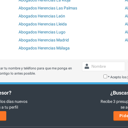
Abogados Herencias Las Palmas
A
Abogados Herencias León
A
Abogados Herencias Lleida
A
Abogados Herencias Lugo
A
Abogados Herencias Madrid
A
Abogados Herencias Málaga
ar tu nombre y teléfono para que me ponga en
ontigo lo antes posible.
* Acepto los
esor?
¿Buscas
 los días nuevos
Recibe 3 presup
a tu perfil
se a
s
Pide