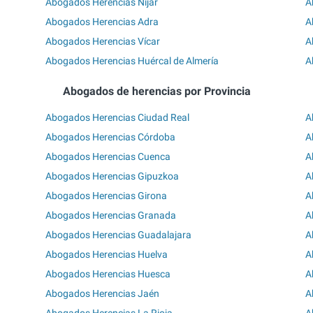
Abogados Herencias Níjar
A
Abogados Herencias Adra
A
Abogados Herencias Vícar
A
Abogados Herencias Huércal de Almería
A
Abogados de herencias por Provincia
Abogados Herencias Ciudad Real
A
Abogados Herencias Córdoba
A
Abogados Herencias Cuenca
A
Abogados Herencias Gipuzkoa
A
Abogados Herencias Girona
A
Abogados Herencias Granada
A
Abogados Herencias Guadalajara
A
Abogados Herencias Huelva
A
Abogados Herencias Huesca
A
Abogados Herencias Jaén
A
Abogados Herencias La Rioja
A