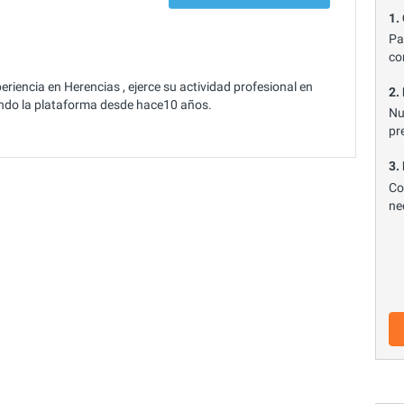
1.
Pa
co
iencia en Herencias , ejerce su actividad profesional en
2.
ando la plataforma desde hace10 años.
Nu
pr
3.
Co
ne