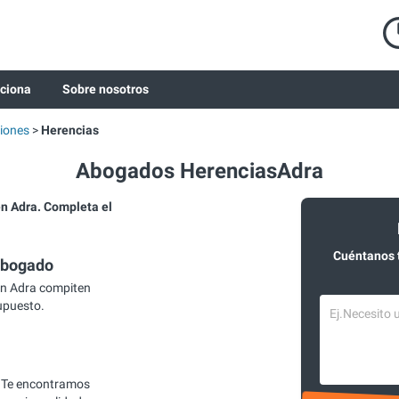
ciona
Sobre nosotros
iones
Herencias
Abogados HerenciasAdra
 Adra. Completa el
Cuéntanos 
abogado
en Adra compiten
supuesto.
 Te encontramos