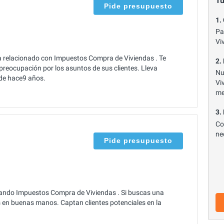
Tu
Pide presupuesto
1.
Pa
Vi
a relacionado con Impuestos Compra de Viviendas . Te
2.
preocupación por los asuntos de sus clientes. Lleva
Nu
sde hace9 años.
Vi
me
3.
Co
ne
Pide presupuesto
cando Impuestos Compra de Viviendas . Si buscas una
s en buenas manos. Captan clientes potenciales en la