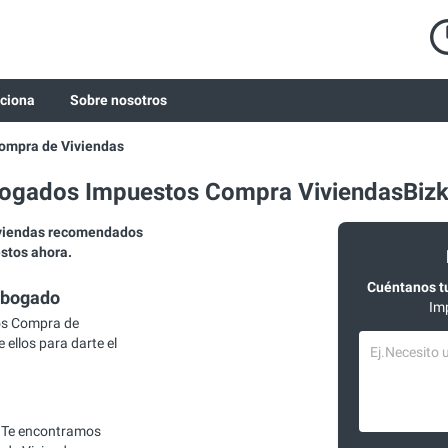
ciona
Sobre nosotros
ompra de Viviendas
ogados Impuestos Compra ViviendasBizk
viendas recomendados
estos ahora.
Cuéntanos t
abogado
Im
os Compra de
 ellos para darte el
 Te encontramos