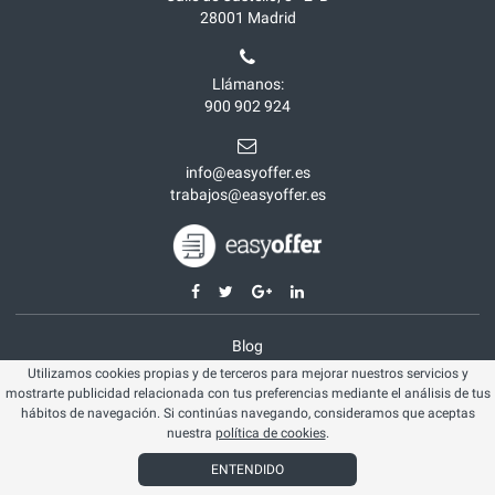
28001
Madrid
Llámanos:
900 902 924
info@easyoffer.es
trabajos@easyoffer.es
Blog
Utilizamos cookies propias y de terceros para mejorar nuestros servicios y
Opiniones
mostrarte publicidad relacionada con tus preferencias mediante el análisis de tus
Aviso legal
hábitos de navegación. Si continúas navegando, consideramos que aceptas
nuestra
política de cookies
.
Política cookies
ENTENDIDO
© Easyoffer 2026. Todos los derechos reservados