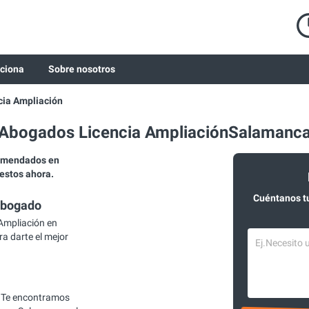
ciona
Sobre nosotros
cia Ampliación
Abogados Licencia AmpliaciónSalamanc
comendados en
estos ahora.
Cuéntanos t
abogado
Ampliación en
a darte el mejor
 Te encontramos