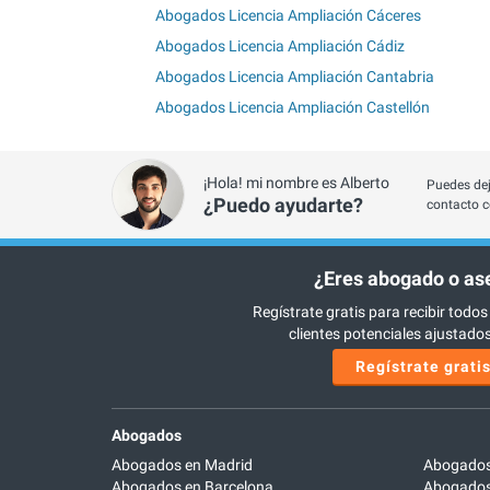
Abogados Licencia Ampliación Cáceres
Abogados Licencia Ampliación Cádiz
Abogados Licencia Ampliación Cantabria
Abogados Licencia Ampliación Castellón
¡Hola! mi nombre es Alberto
Puedes dej
¿Puedo ayudarte?
contacto c
¿Eres abogado o as
Regístrate gratis para recibir todos
clientes potenciales ajustados 
Regístrate grati
Abogados
Abogados en Madrid
Abogados
Abogados en Barcelona
Abogados