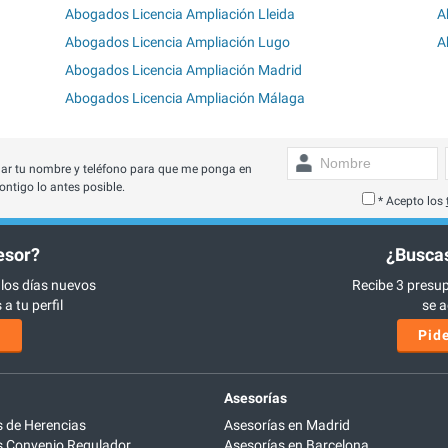
Abogados Licencia Ampliación Lleida
A
Abogados Licencia Ampliación Lugo
A
Abogados Licencia Ampliación Madrid
Abogados Licencia Ampliación Málaga
ar tu nombre y teléfono para que me ponga en
ontigo lo antes posible.
* Acepto los
esor?
¿Buscas
 los días nuevos
Recibe 3 presup
a tu perfil
se a
s
Pide
Asesorías
 de Herencias
Asesorías en Madrid
 Convenio Regulador
Asesorías en Barcelona