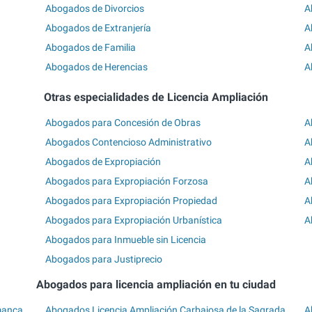
Abogados de Divorcios
A
Abogados de Extranjería
A
Abogados de Familia
A
Abogados de Herencias
A
Otras especialidades de Licencia Ampliación
Abogados para Concesión de Obras
A
Abogados Contencioso Administrativo
A
Abogados de Expropiación
A
Abogados para Expropiación Forzosa
A
Abogados para Expropiación Propiedad
A
Abogados para Expropiación Urbanística
A
Abogados para Inmueble sin Licencia
Abogados para Justiprecio
Abogados para licencia ampliación en tu ciudad
manca
Abogados Licencia Ampliación Carbajosa de la Sagrada
A