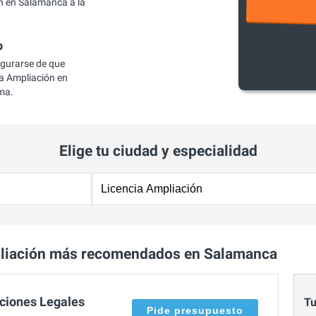
n en Salamanca a la
o
egurarse de que
a Ampliación en
ma.
Elige tu ciudad y especialidad
pliación más recomendados en Salamanca
ciones Legales
Tu
Pide presupuesto