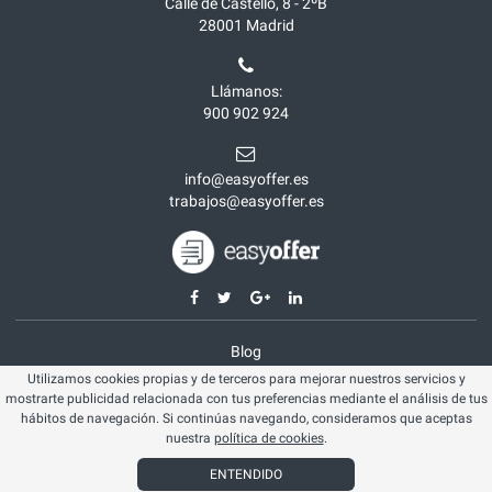
Calle de Castelló, 8 - 2ºB
28001
Madrid
Llámanos:
900 902 924
info@easyoffer.es
trabajos@easyoffer.es
Blog
Utilizamos cookies propias y de terceros para mejorar nuestros servicios y
Opiniones
mostrarte publicidad relacionada con tus preferencias mediante el análisis de tus
Aviso legal
hábitos de navegación. Si continúas navegando, consideramos que aceptas
nuestra
política de cookies
.
Política cookies
ENTENDIDO
© Easyoffer 2026. Todos los derechos reservados