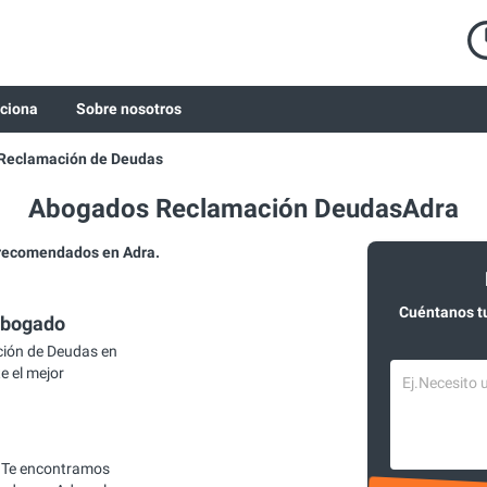
ciona
Sobre nosotros
Reclamación de Deudas
Abogados Reclamación DeudasAdra
recomendados en Adra.
Cuéntanos t
abogado
ión de Deudas en
e el mejor
 Te encontramos