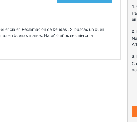
1.
Pa
en
eriencia en Reclamación de Deudas . Si buscas un buen
2.
estás en buenas manos. Hace10 años se unieron a
Nu
Ad
3.
Co
ne