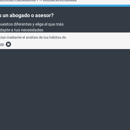
 un abogado o asesor?
uestos diferentes y elige el que más
dapte a tus necesidades
ias mediante el análisis de tus hábitos de
 presupuestos gratis
ies
.
Asesorías para Crear Empresas
Asesorías Contables
Asesorías Fiscales
Asesorías Laborales
Asesorías Mercantiles
Auditorías
Asesorías Administrativas