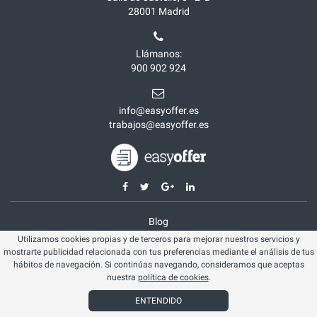
28001
Madrid
Llámanos:
900 902 924
info@easyoffer.es
trabajos@easyoffer.es
Blog
Utilizamos cookies propias y de terceros para mejorar nuestros servicios y
Opiniones
mostrarte publicidad relacionada con tus preferencias mediante el análisis de tus
Aviso legal
hábitos de navegación. Si continúas navegando, consideramos que aceptas
nuestra
política de cookies
.
Política cookies
ENTENDIDO
© Easyoffer 2026. Todos los derechos reservados