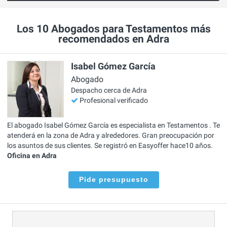
Los 10 Abogados para Testamentos más
recomendados en Adra
Isabel Gómez García
Abogado
Despacho cerca de Adra
Profesional verificado
El abogado Isabel Gómez García es especialista en Testamentos . Te
atenderá en la zona de Adra y alrededores. Gran preocupación por
los asuntos de sus clientes. Se registró en Easyoffer hace10 años.
Oficina en Adra
Pide presupuesto