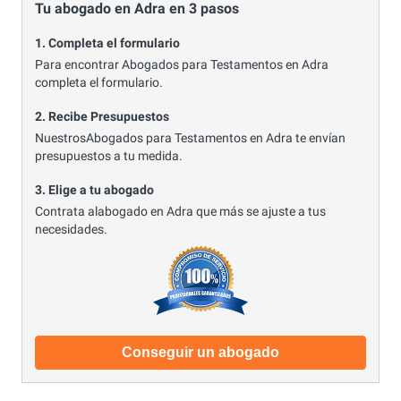
Tu abogado en Adra en 3 pasos
1. Completa el formulario
Para encontrar Abogados para Testamentos en Adra
completa el formulario.
2. Recibe Presupuestos
NuestrosAbogados para Testamentos en Adra te envían
presupuestos a tu medida.
3. Elige a tu abogado
Contrata alabogado en Adra que más se ajuste a tus
necesidades.
Conseguir un abogado