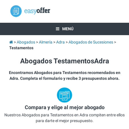
MENÚ
Abogados
Almería
Adra
Abogados de Sucesiones
Testamentos
Abogados TestamentosAdra
Encontramos Abogados para Testamentos recomendados en
Adra. Completa el formulario y recibe 3 presupuestos ahora.
Compara y elige al mejor abogado
Nuestros Abogados para Testamentos en Adra compiten entre ellos
para darte el mejor presupuesto.