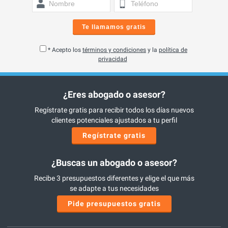
Te llamamos gratis
* Acepto los
términos y condiciones
y la
política de
privacidad
¿Eres abogado o asesor?
Regístrate gratis para recibir todos los días nuevos
clientes potenciales ajustados a tu perfil
Regístrate gratis
¿Buscas un abogado o asesor?
Recibe 3 presupuestos diferentes y elige el que más
se adapte a tus necesidades
Pide presupuestos gratis