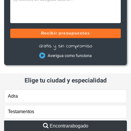
Recibir presupuestos
Gratis y sin compromiso
Averigua como funciona
Elige tu ciudad y especialidad
Encontrarabogado