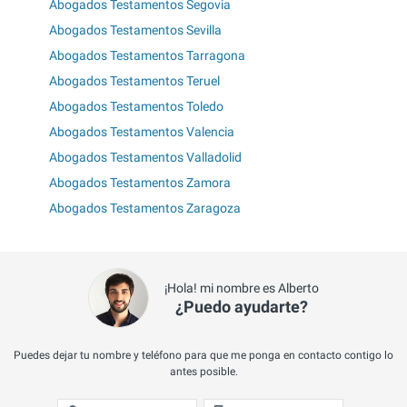
Abogados Testamentos Segovia
Abogados Testamentos Sevilla
Abogados Testamentos Tarragona
Abogados Testamentos Teruel
Abogados Testamentos Toledo
Abogados Testamentos Valencia
Abogados Testamentos Valladolid
Abogados Testamentos Zamora
Abogados Testamentos Zaragoza
¡Hola! mi nombre es Alberto
¿Puedo ayudarte?
Puedes dejar tu nombre y teléfono para que me ponga en contacto contigo lo
antes posible.