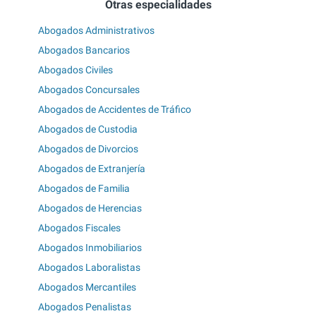
Otras especialidades
Abogados Administrativos
Abogados Bancarios
Abogados Civiles
Abogados Concursales
Abogados de Accidentes de Tráfico
Abogados de Custodia
Abogados de Divorcios
Abogados de Extranjería
Abogados de Familia
Abogados de Herencias
Abogados Fiscales
Abogados Inmobiliarios
Abogados Laboralistas
Abogados Mercantiles
Abogados Penalistas