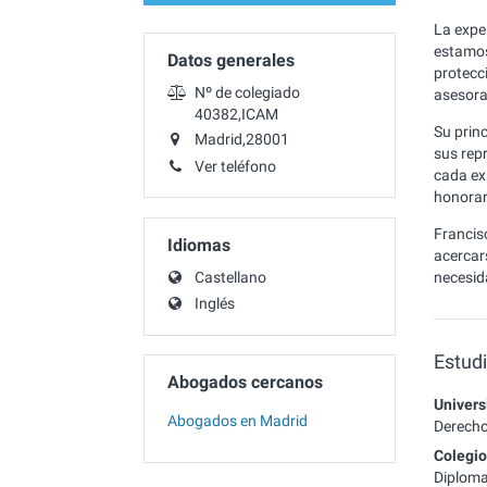
La exper
estamos
Datos generales
protecci
Nº de colegiado
asesora
40382,ICAM
Su princ
Madrid,28001
sus rep
Ver teléfono
cada exp
honorar
Francis
Idiomas
acercars
Castellano
necesid
Inglés
Estud
Abogados cercanos
Univer
Abogados en Madrid
Derech
Colegi
Diploma