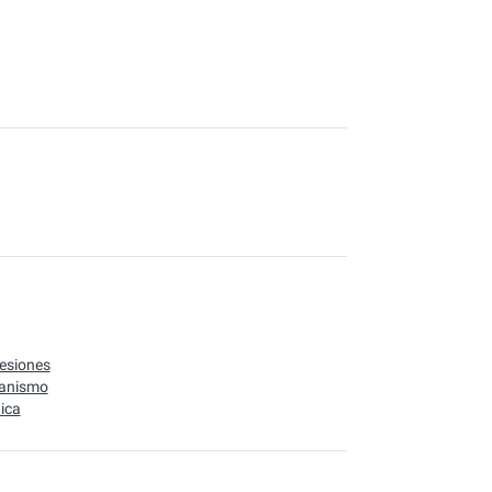
esiones
anismo
dica