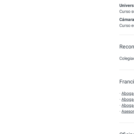
Univers
Curso s
Cámara 
Curso e
Recon
Colegia
Franc
·
Abogad
·
Abogad
·
Abogad
·
Asesor