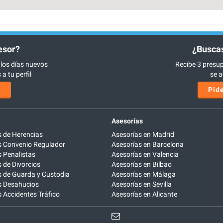
esor?
¿Buscas
 los días nuevos
Recibe 3 presup
a tu perfil
se a
s
Pide
Asesorías
 de Herencias
Asesorías en Madrid
 Convenio Regulador
Asesorías en Barcelona
 Penalistas
Asesorías en Valencia
de Divorcios
Asesorías en Bilbao
 de Guarda y Custodia
Asesorías en Málaga
 Desahucios
Asesorías en Sevilla
Accidentes Tráfico
Asesorías en Alicante