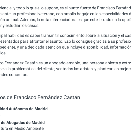
iencia, y todo lo que ello supone, es el punto fuerte de Francisco Fernán
 ante un profesional veterano, con amplio bagaje en las especialidades d
ón animal. Además, la nota diferenciadora es que este letrado da la opción 
r y estudiar los casos.
ipal habilidad es saber transmitir conocimiento sobre la situación y el ca
resentados para afrontar el asunto. Eso lo consigue gracias a su profesion
ediente, y una dedicada atención que incluye disponibilidad, información 
ios.
co Fernández Castán es un abogado amable, una persona abierta y extro
e a la problemática del cliente, ver todas las aristas, y plantear las mejo
ades concretas.
ios de Francisco Fernández Castán
sidad Autónoma de Madrid
o
o de Abogados de Madrid
tura en Medio Ambiente