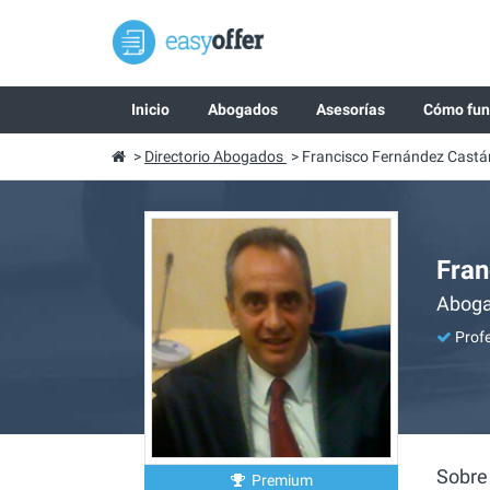
Inicio
Abogados
Asesorías
Cómo fun
>
Directorio Abogados
>
Francisco Fernández Castá
Fran
Abog
Profe
Sobre
Premium