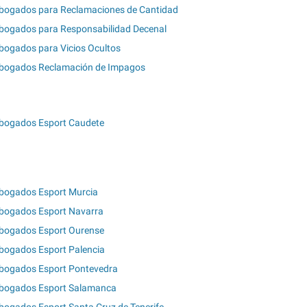
bogados para Reclamaciones de Cantidad
bogados para Responsabilidad Decenal
bogados para Vicios Ocultos
bogados Reclamación de Impagos
bogados Esport Caudete
bogados Esport Murcia
bogados Esport Navarra
bogados Esport Ourense
bogados Esport Palencia
bogados Esport Pontevedra
bogados Esport Salamanca
bogados Esport Santa Cruz de Tenerife