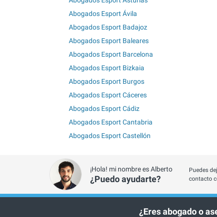
Abogados Esport Ávila
Abogados Esport Badajoz
Abogados Esport Baleares
Abogados Esport Barcelona
Abogados Esport Bizkaia
Abogados Esport Burgos
Abogados Esport Cáceres
Abogados Esport Cádiz
Abogados Esport Cantabria
Abogados Esport Castellón
¡Hola! mi nombre es Alberto
Puedes dej
¿Puedo ayudarte?
contacto c
¿Eres abogado o as