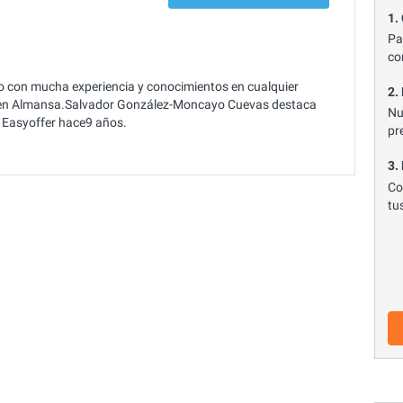
1.
Pa
co
con mucha experiencia y conocimientos en cualquier
2.
os en Almansa.Salvador González-Moncayo Cuevas destaca
Nu
 Easyoffer hace9 años.
pr
3.
Co
tu