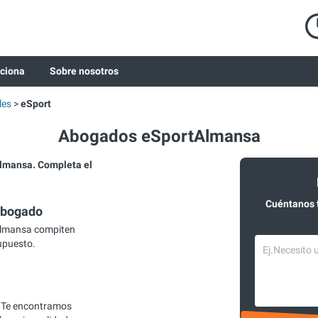
ciona
Sobre nosotros
les
eSport
Abogados eSportAlmansa
lmansa. Completa el
Cuéntanos 
abogado
Almansa compiten
supuesto.
 Te encontramos