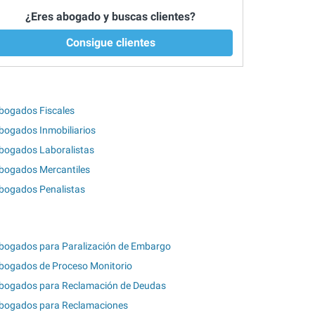
¿Eres abogado y buscas clientes?
Consigue clientes
bogados Fiscales
bogados Inmobiliarios
bogados Laboralistas
bogados Mercantiles
bogados Penalistas
bogados para Paralización de Embargo
bogados de Proceso Monitorio
bogados para Reclamación de Deudas
bogados para Reclamaciones