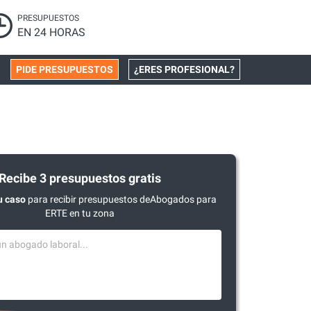
PRESUPUESTOS
EN 24 HORAS
PIDE PRESUPUESTOS
¿ERES PROFESIONAL?
Recibe 3 presupuestos gratis
u caso
para recibir presupuestos deAbogados para
ERTE en tu zona