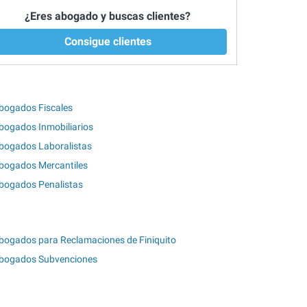
¿Eres abogado y buscas clientes?
Consigue clientes
bogados Fiscales
bogados Inmobiliarios
bogados Laboralistas
bogados Mercantiles
bogados Penalistas
bogados para Reclamaciones de Finiquito
bogados Subvenciones