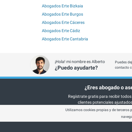
Abogados Erte Bizkaia
Abogados Erte Burgos
Abogados Erte Cáceres
Abogados Erte Cádiz
Abogados Erte Cantabria
¡Hola! mi nombre es Alberto
Puedes dej
¿Puedo ayudarte?
contacto c
¿Eres abogado o as
Regístrate gratis para recibir todos
clientes potenciales ajustados 
Utilizamos cookies propias y de terceros 
Regístrate grati
navega
Abogados