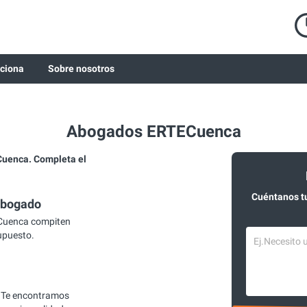
ciona
Sobre nosotros
Abogados ERTECuenca
uenca. Completa el
Cuéntanos t
abogado
Cuenca compiten
supuesto.
 Te encontramos