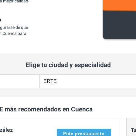
 mejor calidad-
o
egurarse de que
n Cuenca para
Elige tu ciudad y especialidad
TE más recomendados en Cuenca
zález
Tu
Pide presupuesto