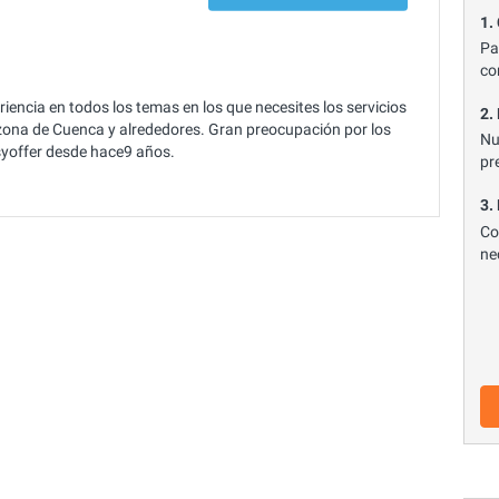
1.
Pa
co
ncia en todos los temas en los que necesites los servicios
2.
 zona de Cuenca y alrededores. Gran preocupación por los
Nu
asyoffer desde hace9 años.
pr
3.
Co
ne