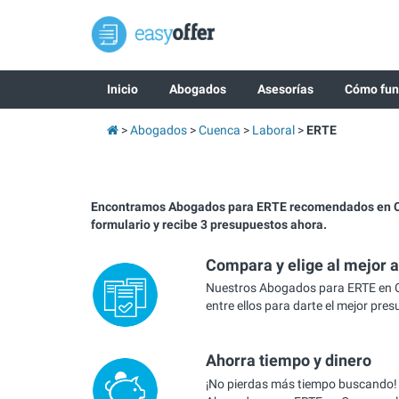
Inicio
Abogados
Asesorías
Cómo fun
Abogados
Cuenca
Laboral
ERTE
Encontramos Abogados para ERTE recomendados en C
formulario y recibe 3 presupuestos ahora.
Compara y elige al mejor 
Nuestros Abogados para ERTE en 
entre ellos para darte el mejor pre
Ahorra tiempo y dinero
¡No pierdas más tiempo buscando!