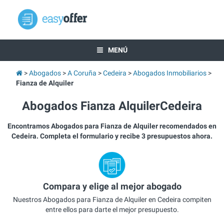
MENÚ
Abogados
A Coruña
Cedeira
Abogados Inmobiliarios
Fianza de Alquiler
Abogados Fianza AlquilerCedeira
Encontramos Abogados para Fianza de Alquiler recomendados en
Cedeira. Completa el formulario y recibe 3 presupuestos ahora.
Compara y elige al mejor abogado
Nuestros Abogados para Fianza de Alquiler en Cedeira compiten
entre ellos para darte el mejor presupuesto.