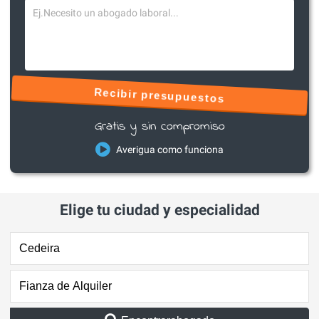
Recibir presupuestos
Gratis y sin compromiso
Averigua como funciona
Elige tu ciudad y especialidad