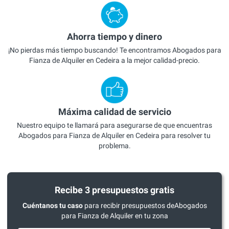
Ahorra tiempo y dinero
¡No pierdas más tiempo buscando! Te encontramos Abogados para
Fianza de Alquiler en Cedeira a la mejor calidad-precio.
Máxima calidad de servicio
Nuestro equipo te llamará para asegurarse de que encuentras
Abogados para Fianza de Alquiler en Cedeira para resolver tu
problema.
Recibe 3 presupuestos gratis
Cuéntanos tu caso
para recibir presupuestos deAbogados
para Fianza de Alquiler en tu zona