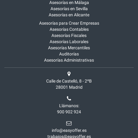
Asesorías en Málaga
Asesorías en Sevilla
Asesorías en Alicante
Asesorías para Crear Empresas
Asesorías Contables
Asesorías Fiscales
Asesorías Laborales
Asesorías Mercantiles
Auditorías
Asesorías Administrativas
Calle de Castelló, 8 - 2ºB
28001
Madrid
Llámanos:
900 902 924
info@easyoffer.es
trabajos@easyoffer.es