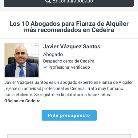
Encontrarabogado
Los 10 Abogados para Fianza de Alquiler
más recomendados en Cedeira
Javier Vázquez Santos
Abogado
Despacho cerca de Cedeira
Profesional verificado
Javier Vázquez Santos es un abogado experto en Fianza de Alquiler
, ejerce su actividad profesional en Cedeira. Trato muy humano
hacia el cliente. Se registró en la plataforma hace7 años.
Oficina en Cedeira
Pide presupuesto