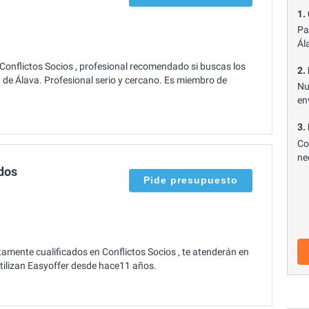
1.
Pa
Ál
onflictos Socios , profesional recomendado si buscas los
2.
 de Álava. Profesional serio y cercano. Es miembro de
Nu
en
3.
Co
ne
dos
Pide presupuesto
mente cualificados en Conflictos Socios , te atenderán en
 Utilizan Easyoffer desde hace11 años.