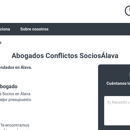
ciona
Sobre nosotros
s
Abogados Conflictos SociosÁlava
endados en Álava.
Cuéntanos t
abogado
 Socios en Álava
mejor presupuesto.
 Te encontramos