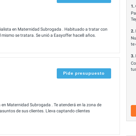
1.
Pa
Te
lista en Maternidad Subrogada . Habituado a tratar con
2.
l mismo se tratara. Se unió a Easyoffer hace8 años.
Nu
te
3.
Co
tu
Pide presupuesto
a en Maternidad Subrogada . Te atenderá en la zona de
asuntos de sus clientes. Lleva captando clientes