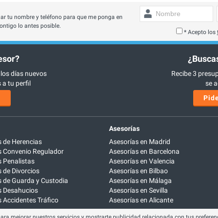
ar tu nombre y teléfono para que me ponga en
ontigo lo antes posible.
* Acepto los
esor?
¿Buscas
 los días nuevos
Recibe 3 presup
a tu perfil
se a
s
Pide
Asesorías
 de Herencias
Asesorías en Madrid
 Convenio Regulador
Asesorías en Barcelona
 Penalistas
Asesorías en Valencia
de Divorcios
Asesorías en Bilbao
 de Guarda y Custodia
Asesorías en Málaga
 Desahucios
Asesorías en Sevilla
Accidentes Tráfico
Asesorías en Alicante
para mejorar nuestros servicios y mostrarte publicidad relacionada con tus preferenc