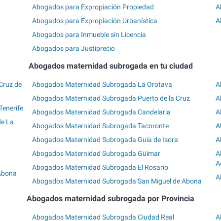
Abogados para Expropiación Propiedad
A
Abogados para Expropiación Urbanística
A
Abogados para Inmueble sin Licencia
Abogados para Justiprecio
Abogados maternidad subrogada en tu ciudad
Cruz de
Abogados Maternidad Subrogada La Orotava
A
Abogados Maternidad Subrogada Puerto de la Cruz
A
enerife
Abogados Maternidad Subrogada Candelaria
A
de La
Abogados Maternidad Subrogada Tacoronte
A
Abogados Maternidad Subrogada Guía de Isora
A
Abogados Maternidad Subrogada Güímar
A
A
Abogados Maternidad Subrogada El Rosario
Abona
A
Abogados Maternidad Subrogada San Miguel de Abona
Abogados maternidad subrogada por Provincia
Abogados Maternidad Subrogada Ciudad Real
A