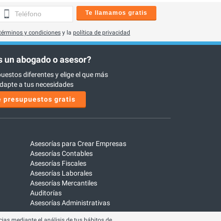
Te llamamos gratis
términos y condiciones
y la
política de privacidad
 un abogado o asesor?
uestos diferentes y elige el que más
dapte a tus necesidades
 presupuestos gratis
Asesorías para Crear Empresas
Asesorías Contables
Asesorías Fiscales
Asesorías Laborales
Asesorías Mercantiles
Auditorías
Asesorías Administrativas
ias mediante el análisis de tus hábitos de