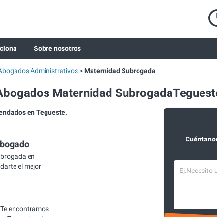
ciona
Sobre nosotros
Abogados Administrativos
Maternidad Subrogada
Abogados Maternidad SubrogadaTeguest
endados en Tegueste.
Cuéntanos
abogado
ubrogada en
darte el mejor
 Te encontramos