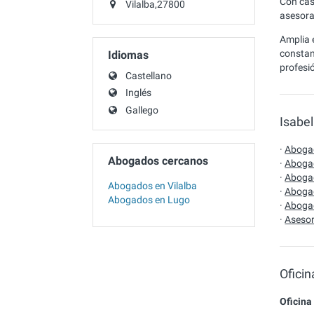
Con cas
Vilalba,27800
asesora
Amplia 
constan
Idiomas
profesi
Castellano
Inglés
Gallego
Isabel
·
Aboga
Abogados cercanos
·
Abogad
·
Aboga
Abogados en Vilalba
·
Abogad
Abogados en Lugo
·
Abogad
·
Asesor
Ofici
Oficina