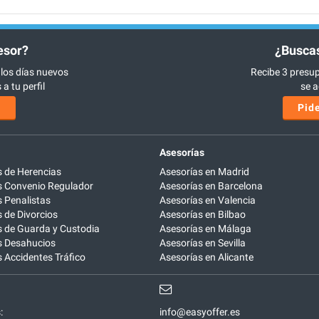
esor?
¿Buscas
 los días nuevos
Recibe 3 presup
a tu perfil
se a
s
Pide
Asesorías
 de Herencias
Asesorías en Madrid
 Convenio Regulador
Asesorías en Barcelona
 Penalistas
Asesorías en Valencia
de Divorcios
Asesorías en Bilbao
 de Guarda y Custodia
Asesorías en Málaga
 Desahucios
Asesorías en Sevilla
Accidentes Tráfico
Asesorías en Alicante
:
info@easyoffer.es