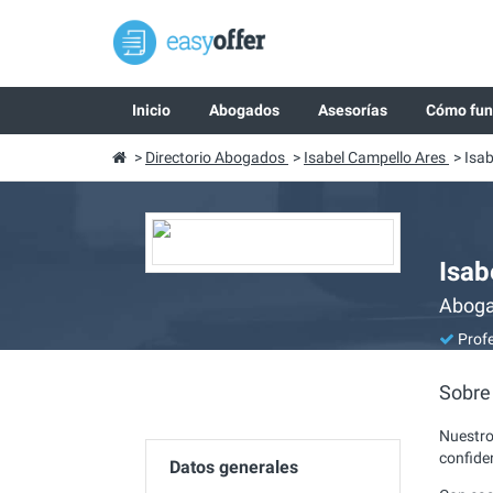
Inicio
Abogados
Asesorías
Cómo fun
>
Directorio Abogados
>
Isabel Campello Ares
>
Isab
Isab
Aboga
Profe
Sobre
Nuestro
confide
Datos generales