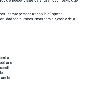
 propio e independiente, garantizamos un servicio de
amos un trato personalizado y la búsqueda
ialidad son nuestros lemas para el ejercicio de la
amilia
biliario
antil
dica
cantiles