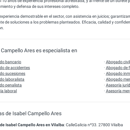
i 10 años de experiencia profesional acreditada, y al frente de un bufete
miento y defensa de sus intereses completo.
experiencia demostrable en el sector, con asistencia en juicios; garantiz
te de soluciones a los problemas planteados. Eficacia, calidad y confidenc
ón.
 Campello Ares es especialista en
do bancario
·
Abogado civil
o de accidentes
·
Abogado de f
do sucesiones
·
Abogado inmo
o laboralista
·
Abogado merc
o penalista
·
Asesoría jurí
ía laboral
·
Asesoría mer
nas de Isabel Campello Ares
 de Isabel Campello Ares en Vilalba
:
CalleGalicia nº33.
27800
Vilalba