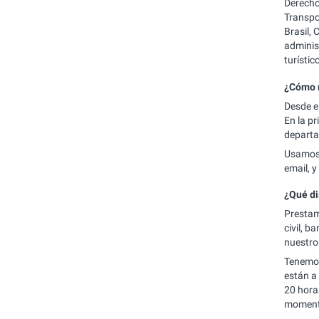
Derecho
Transpo
Brasil,
adminis
turístic
¿Cómo m
Desde e
En la p
departa
Usamos 
email, y
¿Qué di
Prestamo
civil, 
nuestro
Tenemos
están a 
20 hora
moment