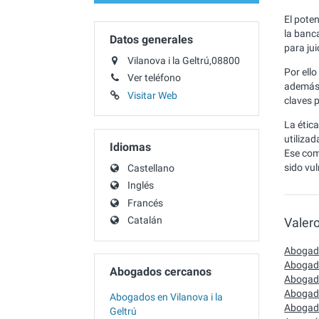
El pote
la banc
Datos generales
para jui
Vilanova i la Geltrú,08800
Por ell
Ver teléfono
además 
Visitar Web
claves p
La étic
utilizad
Idiomas
Ese com
sido vu
Castellano
Inglés
Francés
Catalán
Valer
Abogado
Abogado
Abogados cercanos
Abogado
Abogado
Abogados en Vilanova i la
Abogado
Geltrú