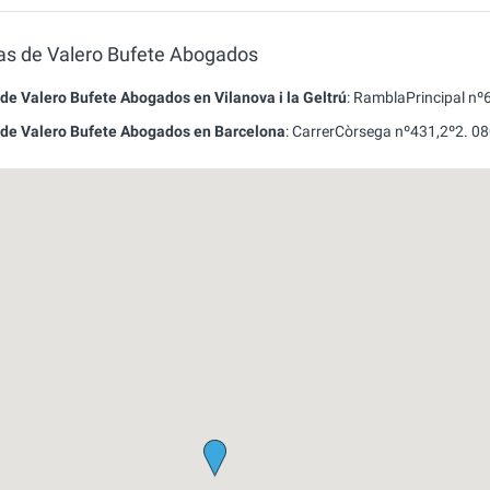
nas de Valero Bufete Abogados
 de Valero Bufete Abogados en Vilanova i la Geltrú
:
RamblaPrincipal nº6
 de Valero Bufete Abogados en Barcelona
:
CarrerCòrsega nº431,2º2.
08