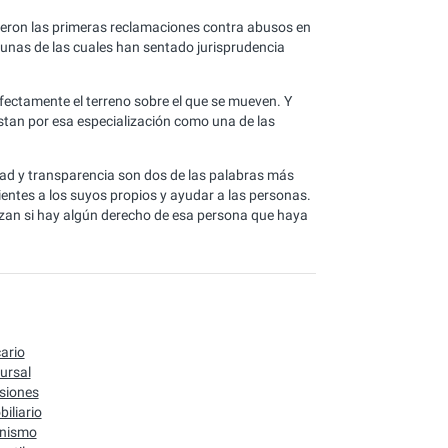
 fueron las primeras reclamaciones contra abusos en
gunas de las cuales han sentado jurisprudencia
rfectamente el terreno sobre el que se mueven. Y
stan por esa especialización como una de las
dad y transparencia son dos de las palabras más
lientes a los suyos propios y ayudar a las personas.
izan si hay algún derecho de esa persona que haya
ario
ursal
siones
iliario
nismo