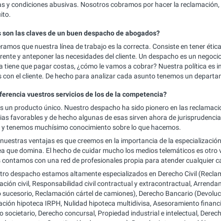
as y condiciones abusivas. Nosotros cobramos por hacer la reclamación,
ito.
 son las claves de un buen despacho de abogados?
ramos que nuestra línea de trabajo es la correcta. Consiste en tener ética
rente y anteponer las necesidades del cliente. Un despacho es un negocio,
a tiene que pagar costas, ¿cómo le vamos a cobrar? Nuestra política es in
s con el cliente. De hecho para analizar cada asunto tenemos un departa
ferencia vuestros servicios de los de la competencia?
 un producto único. Nuestro despacho ha sido pionero en las reclamacio
ias favorables y de hecho algunas de esas sirven ahora de jurisprudenci
, y tenemos muchísimo conocimiento sobre lo que hacemos.
 nuestras ventajas es que creemos en la importancia de la especializació
rea que domina. El hecho de cuidar mucho los medios telemáticos es otro 
contamos con una red de profesionales propia para atender cualquier ca
tro despacho estamos altamente especializados en Derecho Civil (Reclamac
ación civil, Responsabilidad civil contractual y extracontractual, Arrend
 sucesorio, Reclamación cártel de camiones), Derecho Bancario (Devoluci
ción hipoteca IRPH, Nulidad hipoteca multidivisa, Asesoramiento financie
o societario, Derecho concursal, Propiedad industrial e intelectual, Derec