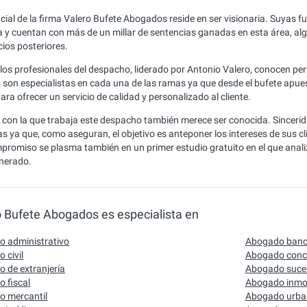
ncial de la firma Valero Bufete Abogados reside en ser visionaria. Suyas
a y cuentan con más de un millar de sentencias ganadas en esta área, al
cios posteriores.
o los profesionales del despacho, liderado por Antonio Valero, conocen pe
son especialistas en cada una de las ramas ya que desde el bufete apue
ara ofrecer un servicio de calidad y personalizado al cliente.
a con la que trabaja este despacho también merece ser conocida. Sinceri
as ya que, como aseguran, el objetivo es anteponer los intereses de sus c
promiso se plasma también en un primer estudio gratuito en el que anal
lnerado.
o Bufete Abogados es especialista en
 administrativo
Abogado banc
 civil
Abogado conc
 de extranjería
Abogado suce
 fiscal
Abogado inmob
 mercantil
Abogado urba