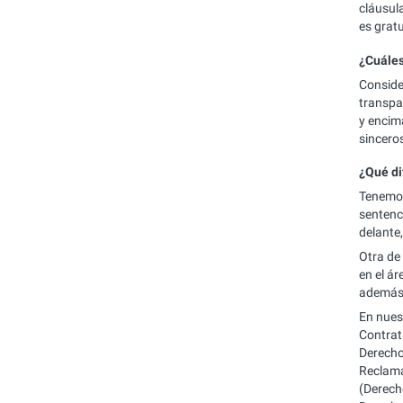
cláusul
es gratu
¿Cuáles
Conside
transpa
y encim
sincero
¿Qué di
Tenemos
sentenc
delante
Otra de
en el á
además 
En nues
Contrat
Derecho
Reclama
(Derech