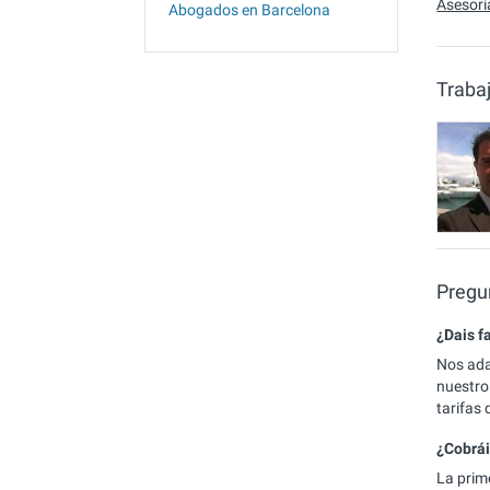
Asesoría
Abogados en Barcelona
Traba
Pregu
¿Dais f
Nos ada
nuestro
tarifas
¿Cobrái
La prim