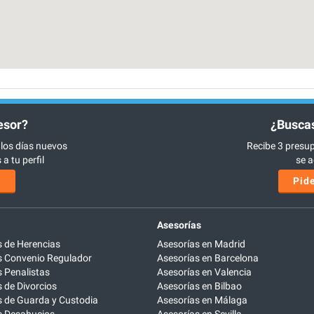
esor?
¿Buscas
 los días nuevos
Recibe 3 presup
a tu perfil
se a
s
Pide
Asesorías
 de Herencias
Asesorías en Madrid
 Convenio Regulador
Asesorías en Barcelona
 Penalistas
Asesorías en Valencia
de Divorcios
Asesorías en Bilbao
 de Guarda y Custodia
Asesorías en Málaga