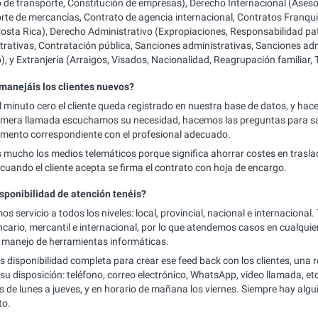
 de transporte, Constitución de empresas), Derecho Internacional (Aseso
rte de mercancías, Contrato de agencia internacional, Contratos Franqui
 Costa Rica), Derecho Administrativo (Expropiaciones, Responsabilidad pa
trativas, Contratación pública, Sanciones administrativas, Sanciones ad
o), y Extranjería (Arraigos, Visados, Nacionalidad, Reagrupación familiar,
anejáis los clientes nuevos?
l minuto cero el cliente queda registrado en nuestra base de datos, y hace
rimera llamada escuchamos su necesidad, hacemos las preguntas para sabe
mento correspondiente con el profesional adecuado.
mucho los medios telemáticos porque significa ahorrar costes en trasl
 cuando el cliente acepta se firma el contrato con hoja de encargo.
sponibilidad de atención tenéis?
s servicio a todos los niveles: local, provincial, nacional e internacion
bancario, mercantil e internacional, por lo que atendemos casos en cualqu
 manejo de herramientas informáticas.
 disponibilidad completa para crear ese feed back con los clientes, una r
su disposición: teléfono, correo electrónico, WhatsApp, video llamada, etc
s de lunes a jueves, y en horario de mañana los viernes. Siempre hay algui
o.