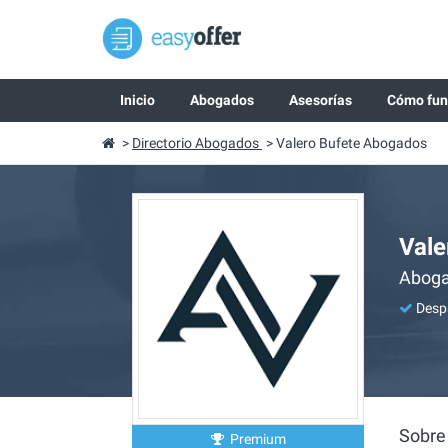
Inicio
Abogados
Asesorías
Cómo fun
>
Directorio Abogados
>
Valero Bufete Abogados
Vale
Abogad
Despa
Sobre
Premium