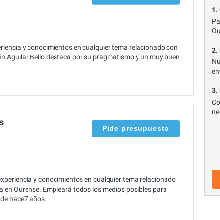
1.
Pa
Ou
iencia y conocimientos en cualquier tema relacionado con
2.
én Aguilar Bello destaca por su pragmatismo y un muy buen
Nu
en
3.
Co
ne
s
Pide presupuesto
periencia y conocimientos en cualquier tema relacionado
da en Ourense. Empleará todos los medios posibles para
esde hace7 años.