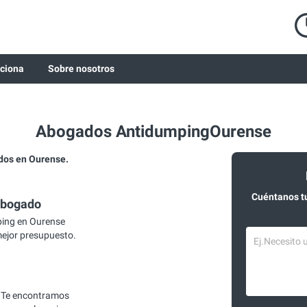
ciona
Sobre nosotros
Abogados AntidumpingOurense
os en Ourense.
Cuéntanos t
abogado
ing en Ourense
mejor presupuesto.
 Te encontramos