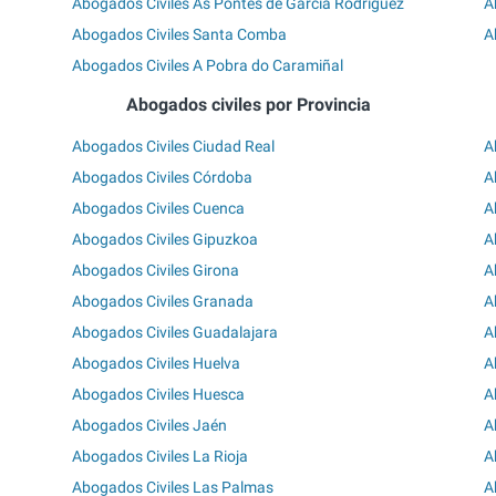
Abogados Civiles As Pontes de García Rodríguez
A
Abogados Civiles Santa Comba
A
Abogados Civiles A Pobra do Caramiñal
Abogados civiles por Provincia
Abogados Civiles Ciudad Real
A
Abogados Civiles Córdoba
A
Abogados Civiles Cuenca
A
Abogados Civiles Gipuzkoa
A
Abogados Civiles Girona
A
Abogados Civiles Granada
A
Abogados Civiles Guadalajara
A
Abogados Civiles Huelva
A
Abogados Civiles Huesca
A
Abogados Civiles Jaén
A
Abogados Civiles La Rioja
A
Abogados Civiles Las Palmas
A