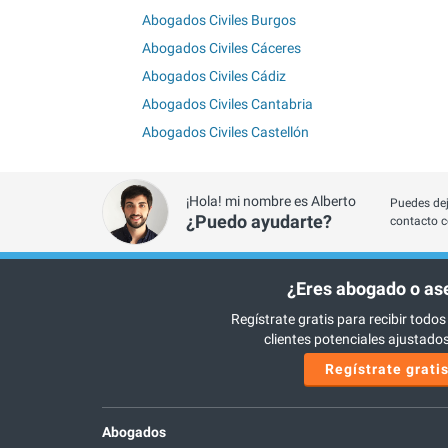
Abogados Civiles Burgos
Abogados Civiles Cáceres
Abogados Civiles Cádiz
Abogados Civiles Cantabria
Abogados Civiles Castellón
¡Hola! mi nombre es Alberto
Puedes dej
¿Puedo ayudarte?
contacto c
¿Eres abogado o as
Regístrate gratis para recibir todos
clientes potenciales ajustados 
Regístrate grati
Abogados