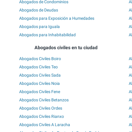
Abogados de Condominios
A
Abogados de Deudas
A
Abogados para Exposición a Humedades
A
Abogados para Iguala
A
Abogados para Inhabitabilidad
A
Abogados civiles en tu ciudad
Abogados Civiles Boiro
A
Abogados Civiles Teo
A
Abogados Civiles Sada
A
Abogados Civiles Noia
A
Abogados Civiles Fene
A
Abogados Civiles Betanzos
A
Abogados Civiles Ordes
A
Abogados Civiles Rianxo
A
Abogados Civiles A Laracha
A