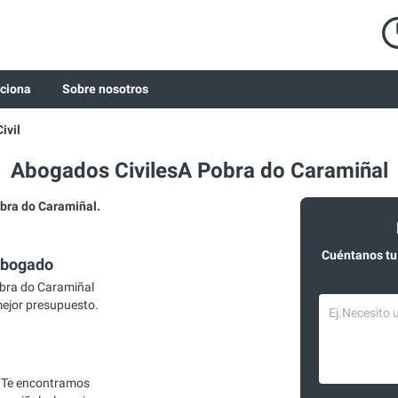
ciona
Sobre nosotros
Civil
Abogados CivilesA Pobra do Caramiñal
bra do Caramiñal.
Cuéntanos tu
abogado
obra do Caramiñal
mejor presupuesto.
 Te encontramos