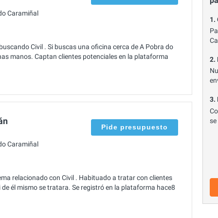
p
do Caramiñal
1.
Pa
Ca
uscando Civil . Si buscas una oficina cerca de A Pobra do
as manos. Captan clientes potenciales en la plataforma
2.
Nu
en
3.
Co
án
se
Pide presupuesto
do Caramiñal
a relacionado con Civil . Habituado a tratar con clientes
de él mismo se tratara. Se registró en la plataforma hace8