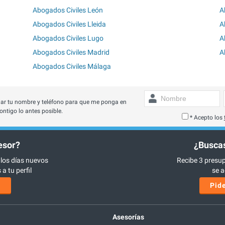
Abogados Civiles León
A
Abogados Civiles Lleida
A
Abogados Civiles Lugo
A
Abogados Civiles Madrid
A
Abogados Civiles Málaga
ar tu nombre y teléfono para que me ponga en
ontigo lo antes posible.
* Acepto los
esor?
¿Buscas
 los días nuevos
Recibe 3 presup
a tu perfil
se a
s
Pide
Asesorías