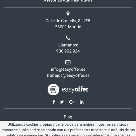
Asesorías Administrativas
Calle de Castelló, 8 - 2ºB
28001
Madrid
Llámanos:
900 902 924
info@easyoffer.es
trabajos@easyoffer.es
Blog
Utilizamos cookies propias y de terceros para mejorar nuestros servicios y
Opiniones
mostrarte publicidad relacionada con tus preferencias mediante el análisis de tus
Aviso legal
hábitos de navegación. Si continúas navegando, consideramos que aceptas