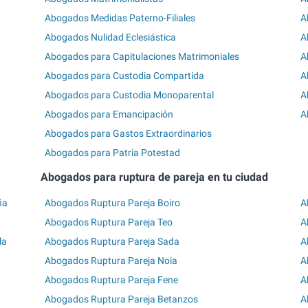
Abogados Medidas Paterno-Filiales
A
Abogados Nulidad Eclesiástica
A
Abogados para Capitulaciones Matrimoniales
A
Abogados para Custodia Compartida
A
Abogados para Custodia Monoparental
A
Abogados para Emancipación
A
Abogados para Gastos Extraordinarios
Abogados para Patria Potestad
Abogados para ruptura de pareja en tu ciudad
ña
Abogados Ruptura Pareja Boiro
A
Abogados Ruptura Pareja Teo
A
la
Abogados Ruptura Pareja Sada
A
Abogados Ruptura Pareja Noia
A
Abogados Ruptura Pareja Fene
A
Abogados Ruptura Pareja Betanzos
A