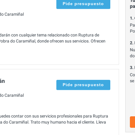
Tu
Pide presupuesto
p
do Caramiñal
1.
Pa
Po
darán con cualquier tema relacionado con Ruptura de
 Pobra do Caramiñal, donde ofrecen sus servicios. Ofrecen
2.
Nu
do
3.
Co
án
se
Pide presupuesto
do Caramiñal
uedes contar con sus servicios profesionales para Ruptura
bra do Caramiñal. Trato muy humano hacia el cliente. Lleva