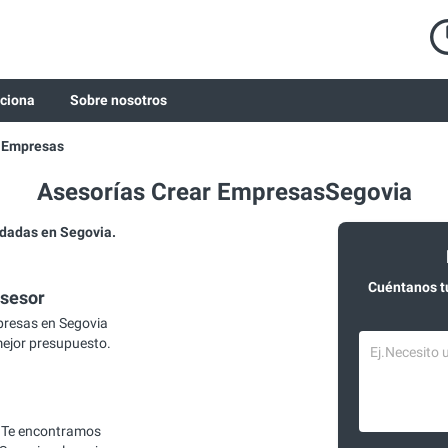
ciona
Sobre nosotros
r Empresas
Asesorías Crear EmpresasSegovia
dadas en Segovia.
Cuéntanos t
asesor
presas en Segovia
mejor presupuesto.
 Te encontramos