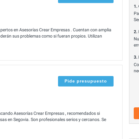
1.
Pa
Se
xpertos en Asesorías Crear Empresas . Cuentan con amplia
2.
nderán sus problemas como si fueran propios. Utilizan
Nu
en
3.
Co
ne
Pide presupuesto
scando Asesorías Crear Empresas , recomendados si
sas en Segovia. Son profesionales serios y cercanos. Se