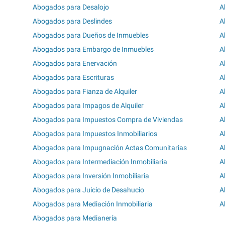
Abogados para Desalojo
A
Abogados para Deslindes
A
Abogados para Dueños de Inmuebles
A
Abogados para Embargo de Inmuebles
A
Abogados para Enervación
A
Abogados para Escrituras
A
Abogados para Fianza de Alquiler
A
Abogados para Impagos de Alquiler
A
Abogados para Impuestos Compra de Viviendas
A
Abogados para Impuestos Inmobiliarios
A
Abogados para Impugnación Actas Comunitarias
A
Abogados para Intermediación Inmobiliaria
A
Abogados para Inversión Inmobiliaria
A
Abogados para Juicio de Desahucio
A
Abogados para Mediación Inmobiliaria
A
Abogados para Medianería