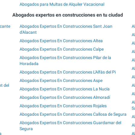
Abogados para Multas de Alquiler Vacacional
Abogados expertos en construcciones en tu ciudad
icante
Abogados Expertos En Construcciones Sant Joan
A
d'Alacant
A
Abogados Expertos En Construcciones Altea
A
Abogados Expertos En Construcciones Calpe
A
Abogados Expertos En Construcciones Pilar de la
A
Horadada
A
Abogados Expertos En Construcciones L'Alfàs del Pi
A
Abogados Expertos En Construcciones Aspe
t del
A
Abogados Expertos En Construcciones La Nucía
A
Abogados Expertos En Construcciones Almoradí
A
Abogados Expertos En Construcciones Rojales
S
Abogados Expertos En Construcciones Callosa de Segura
A
Abogados Expertos En Construcciones Guardamar del
A
Segura
a
A