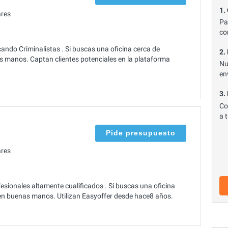
1.
res
Pa
co
ndo Criminalistas . Si buscas una oficina cerca de
2.
manos. Captan clientes potenciales en la plataforma
Nu
en
3.
Co
a 
Pide presupuesto
res
sionales altamente cualificados . Si buscas una oficina
n buenas manos. Utilizan Easyoffer desde hace8 años.