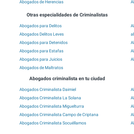
Abogados de Herencias
A
Otras especialidades de Criminalistas
Abogados para Delitos
A
Abogados Delitos Leves
a
Abogados para Detenidos
A
Abogados para Estafas
A
Abogados para Juicios
A
Abogados de Maltratos
Abogados criminalista en tu ciudad
Abogados Criminalista Daimiel
A
Abogados Criminalista La Solana
A
Abogados Criminalista Miguelturra
A
Abogados Criminalista Campo de Criptana
A
Abogados Criminalista Socuéllamos
A