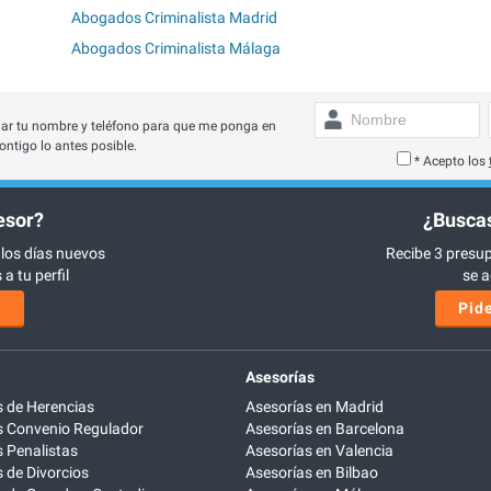
Abogados Criminalista Madrid
Abogados Criminalista Málaga
ar tu nombre y teléfono para que me ponga en
ontigo lo antes posible.
* Acepto los
esor?
¿Buscas
 los días nuevos
Recibe 3 presup
a tu perfil
se a
s
Pide
Asesorías
 de Herencias
Asesorías en Madrid
 Convenio Regulador
Asesorías en Barcelona
 Penalistas
Asesorías en Valencia
de Divorcios
Asesorías en Bilbao