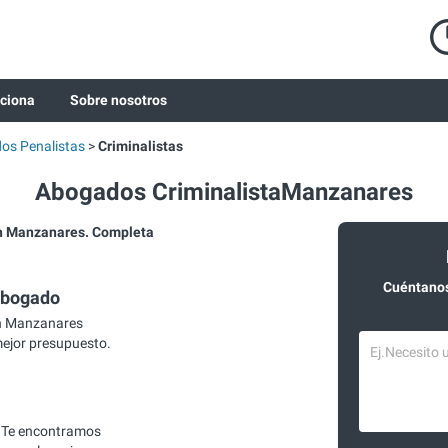
ciona
Sobre nosotros
os Penalistas
Criminalistas
Abogados CriminalistaManzanares
n Manzanares. Completa
Cuéntanos
abogado
en Manzanares
mejor presupuesto.
 Te encontramos