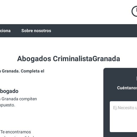
ciona
Sobre nosotros
Abogados CriminalistaGranada
 Granada. Completa el
Cuéntanos
abogado
n Granada compiten
supuesto.
 Te encontramos