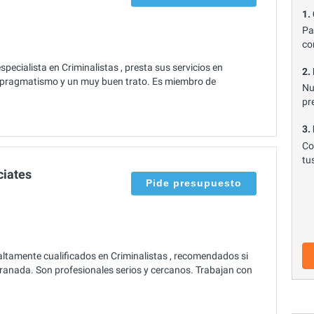
1.
Pa
co
ecialista en Criminalistas , presta sus servicios en
2.
 pragmatismo y un muy buen trato. Es miembro de
Nu
pr
3.
Co
tu
ciates
Pide presupuesto
ltamente cualificados en Criminalistas , recomendados si
ranada. Son profesionales serios y cercanos. Trabajan con