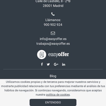
Calle de Castelló, 8 - 2ºB
28001
Madrid
Llámanos:
900 902 924
info@easyoffer.es
trabajos@easyoffer.es
Blog
Utilizamos cookies propias y de terceros para mejorar nuestros servicios y
Opiniones
mostrarte publicidad relacionada con tus preferencias mediante el análisis de tus
Aviso legal
hábitos de navegación. Si continúas navegando, consideramos que aceptas
nuestra
política de cookies
.
Política cookies
ENTENDIDO
© Easyoffer 2026. Todos los derechos reservados