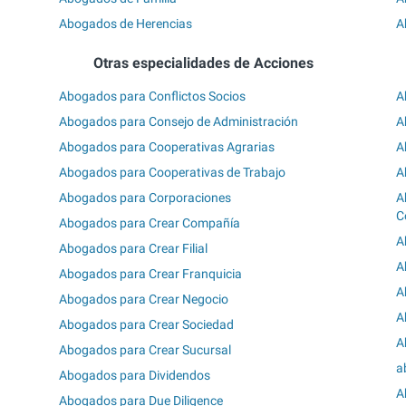
Abogados de Herencias
A
Otras especialidades de Acciones
Abogados para Conflictos Socios
A
Abogados para Consejo de Administración
A
Abogados para Cooperativas Agrarias
A
Abogados para Cooperativas de Trabajo
A
Abogados para Corporaciones
A
C
Abogados para Crear Compañía
A
Abogados para Crear Filial
A
Abogados para Crear Franquicia
A
Abogados para Crear Negocio
A
Abogados para Crear Sociedad
A
Abogados para Crear Sucursal
a
Abogados para Dividendos
A
Abogados para Due Diligence