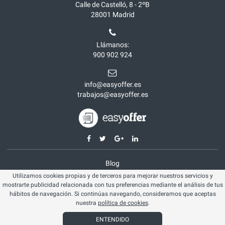
Calle de Castelló, 8 - 2ºB
28001
Madrid
Llámanos:
900 902 924
info@easyoffer.es
trabajos@easyoffer.es
Blog
Utilizamos cookies propias y de terceros para mejorar nuestros servicios y
Opiniones
mostrarte publicidad relacionada con tus preferencias mediante el análisis de tus
Aviso legal
hábitos de navegación. Si continúas navegando, consideramos que aceptas
nuestra
política de cookies
.
Política cookies
ENTENDIDO
© Easyoffer 2026. Todos los derechos reservados