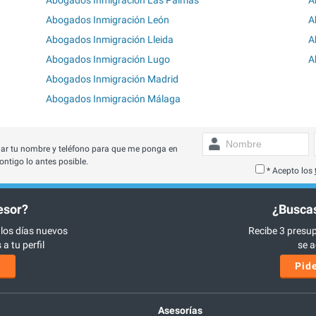
Abogados Inmigración León
A
Abogados Inmigración Lleida
A
Abogados Inmigración Lugo
A
Abogados Inmigración Madrid
Abogados Inmigración Málaga
ar tu nombre y teléfono para que me ponga en
ontigo lo antes posible.
* Acepto los
esor?
¿Buscas
 los días nuevos
Recibe 3 presup
a tu perfil
se a
s
Pide
Asesorías