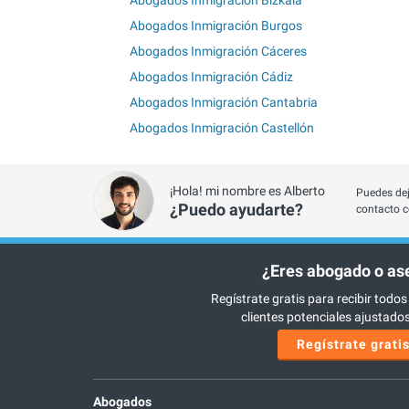
Abogados Inmigración Burgos
Abogados Inmigración Cáceres
Abogados Inmigración Cádiz
Abogados Inmigración Cantabria
Abogados Inmigración Castellón
¡Hola! mi nombre es Alberto
Puedes dej
¿Puedo ayudarte?
contacto c
¿Eres abogado o as
Regístrate gratis para recibir todos
clientes potenciales ajustados 
Regístrate grati
Abogados