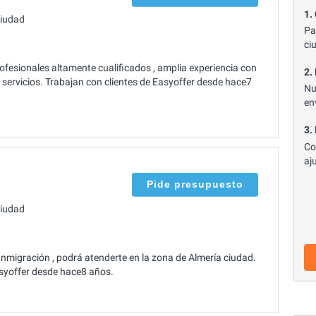
1.
ciudad
Pa
ci
fesionales altamente cualificados , amplia experiencia con
2.
 servicios. Trabajan con clientes de Easyoffer desde hace7
Nu
en
3.
Co
aj
Pide presupuesto
ciudad
Inmigración , podrá atenderte en la zona de Almería ciudad.
Easyoffer desde hace8 años.