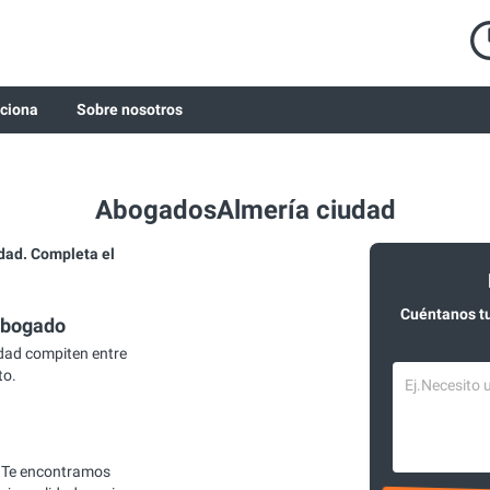
ciona
Sobre nosotros
AbogadosAlmería ciudad
ad. Completa el
Cuéntanos t
abogado
dad compiten entre
to.
 Te encontramos