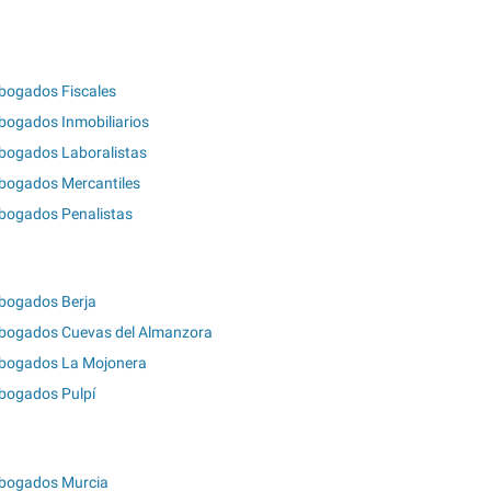
bogados Fiscales
bogados Inmobiliarios
bogados Laboralistas
bogados Mercantiles
bogados Penalistas
bogados Berja
bogados Cuevas del Almanzora
bogados La Mojonera
bogados Pulpí
bogados Murcia