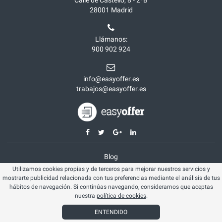
28001
Madrid
Llámanos:
900 902 924
info@easyoffer.es
trabajos@easyoffer.es
Blog
Utilizamos cookies propias y de terceros para mejorar nuestros servicios y
Opiniones
mostrarte publicidad relacionada con tus preferencias mediante el análisis de tus
Aviso legal
hábitos de navegación. Si continúas navegando, consideramos que aceptas
nuestra
política de cookies
.
Política cookies
ENTENDIDO
© Easyoffer 2026. Todos los derechos reservados