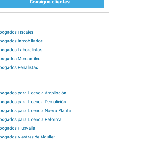
Consigue clientes
bogados Fiscales
bogados Inmobiliarios
bogados Laboralistas
bogados Mercantiles
bogados Penalistas
bogados para Licencia Ampliación
bogados para Licencia Demolición
bogados para Licencia Nueva Planta
bogados para Licencia Reforma
bogados Plusvalía
bogados Vientres de Alquiler