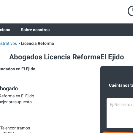
ciona
Sobre nosotros
strativos
Licencia Reforma
Abogados Licencia ReformaEl Ejido
dados en El Ejido.
Cuéntanos t
abogado
eforma en El Ejido
mejor presupuesto.
 Te encontramos