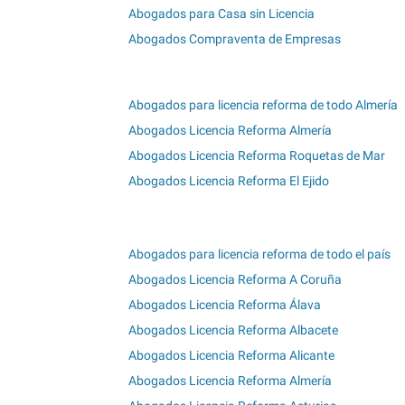
Abogados para Casa sin Licencia
Abogados Compraventa de Empresas
Abogados para licencia reforma de todo Almería
Abogados Licencia Reforma Almería
Abogados Licencia Reforma Roquetas de Mar
Abogados Licencia Reforma El Ejido
Abogados para licencia reforma de todo el país
Abogados Licencia Reforma A Coruña
Abogados Licencia Reforma Álava
Abogados Licencia Reforma Albacete
Abogados Licencia Reforma Alicante
Abogados Licencia Reforma Almería