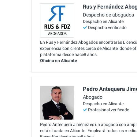
Rus y Fernández Abo
Despacho de abogados
Despacho en Alicante
Despacho verificado
En Rus y Fernández Abogados encontrarás Licencia
experiencia con clientes cerca de Alicante, donde of
plataforma desde hace8 años.
Oficina en Alicante
Pedro Antequera Jim
Abogado
Despacho en Alicante
Profesional verificado
Pedro Antequera Jiménez es un abogado con amplia 
está situada en Alicante. Empleará todos los medios 
Easyoffer desde hace8 años.