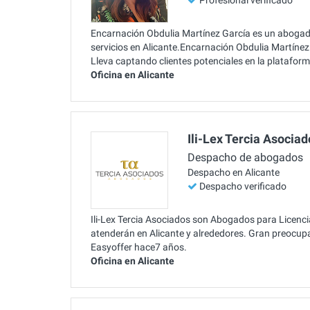
Encarnación Obdulia Martínez García es un abogado
servicios en Alicante.Encarnación Obdulia Martíne
Lleva captando clientes potenciales en la platafo
Oficina en Alicante
Ili-Lex Tercia Asociad
Despacho de abogados
Despacho en Alicante
Despacho verificado
Ili-Lex Tercia Asociados son Abogados para Licenci
atenderán en Alicante y alrededores. Gran preocupa
Easyoffer hace7 años.
Oficina en Alicante