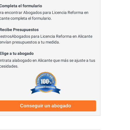
 Completa el formulario
ra encontrar Abogados para Licencia Reforma en
icante completa el formulario.
 Recibe Presupuestos
estrosAbogados para Licencia Reforma en Alicante
 envían presupuestos a tu medida.
 Elige a tu abogado
ntrata alabogado en Alicante que más se ajuste a tus
cesidades.
Conseguir un abogado