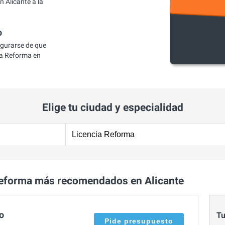
 Alicante a la
o
egurarse de que
a Reforma en
Elige tu ciudad y especialidad
Reforma más recomendados en Alicante
o
Tu
Pide presupuesto