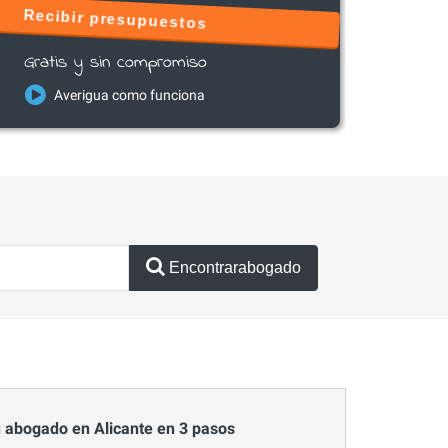
Recibir presupuestos
Gratis y sin compromiso
Averigua como funciona
Encontrarabogado
 abogado en Alicante en 3 pasos