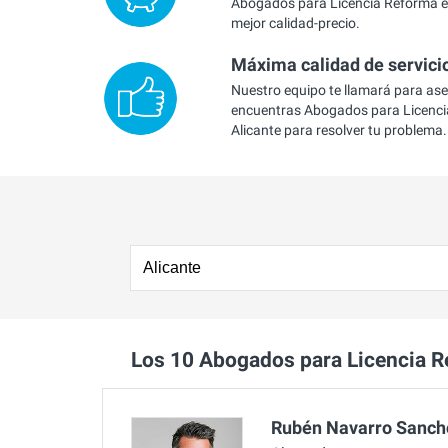
Abogados para Licencia Reforma en
mejor calidad-precio.
Máxima calidad de servici
Nuestro equipo te llamará para as
encuentras Abogados para Licenci
Alicante para resolver tu problema.
Los 10 Abogados para Licencia 
Rubén Navarro Sanch