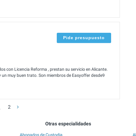
Pide presupuesto
os con Licencia Reforma , prestan su servicio en Alicante.
y un muy buen trato. Son miembros de Easyoffer desde9
1
2
Otras especialidades
Abogados de Custodia
A