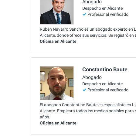
Abogado
Despacho en Alicante
Profesional verificado
Rubén Navarro Sancho es un abogado experto en Li
Alicante, donde ofrece sus servicios. Se registró e
Oficina en Alicante
Constantino Baute
Abogado
Despacho en Alicante
Profesional verificado
El abogado Constantino Baute es especialista en Li
Alicante. Empleará todos los medios posibles para da
años.
Oficina en Alicante