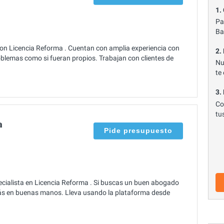
1.
Pa
Ba
con Licencia Reforma . Cuentan con amplia experiencia con
2.
oblemas como si fueran propios. Trabajan con clientes de
Nu
te
3.
Co
tu
a
Pide presupuesto
cialista en Licencia Reforma . Si buscas un buen abogado
tás en buenas manos. Lleva usando la plataforma desde