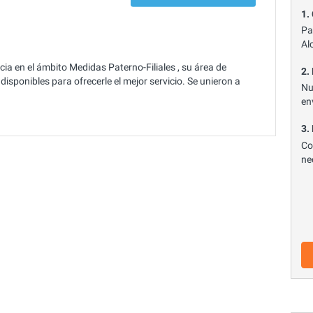
1.
Pa
Al
a en el ámbito Medidas Paterno-Filiales , su área de
2.
isponibles para ofrecerle el mejor servicio. Se unieron a
Nu
en
3.
Co
ne