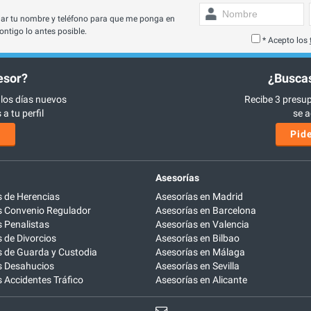
ar tu nombre y teléfono para que me ponga en
ontigo lo antes posible.
* Acepto los
esor?
¿Buscas
 los días nuevos
Recibe 3 presup
a tu perfil
se a
s
Pide
Asesorías
 de Herencias
Asesorías en Madrid
 Convenio Regulador
Asesorías en Barcelona
 Penalistas
Asesorías en Valencia
de Divorcios
Asesorías en Bilbao
 de Guarda y Custodia
Asesorías en Málaga
 Desahucios
Asesorías en Sevilla
Accidentes Tráfico
Asesorías en Alicante