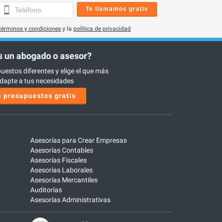
Te llamamos gratis
términos y condiciones
y la
política de privacidad
 un abogado o asesor?
uestos diferentes y elige el que más
dapte a tus necesidades
 presupuestos gratis
Asesorías para Crear Empresas
Asesorías Contables
Asesorías Fiscales
Asesorías Laborales
Asesorías Mercantiles
Auditorías
Asesorías Administrativas