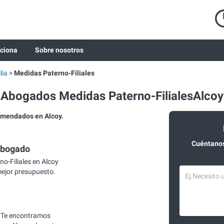
ciona
Sobre nosotros
lia
Medidas Paterno-Filiales
Abogados Medidas Paterno-FilialesAlcoy
omendados en Alcoy.
Cuéntanos
abogado
-Filiales en Alcoy
mejor presupuesto.
 Te encontramos