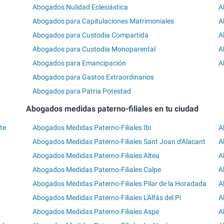
Abogados Nulidad Eclesiástica
A
Abogados para Capitulaciones Matrimoniales
A
Abogados para Custodia Compartida
A
Abogados para Custodia Monoparental
A
Abogados para Emancipación
A
Abogados para Gastos Extraordinarios
Abogados para Patria Potestad
Abogados medidas paterno-filiales en tu ciudad
te
Abogados Medidas Paterno-Filiales Ibi
A
Abogados Medidas Paterno-Filiales Sant Joan d'Alacant
A
Abogados Medidas Paterno-Filiales Altea
A
Abogados Medidas Paterno-Filiales Calpe
A
Abogados Medidas Paterno-Filiales Pilar de la Horadada
A
Abogados Medidas Paterno-Filiales L'Alfàs del Pi
A
Abogados Medidas Paterno-Filiales Aspe
A