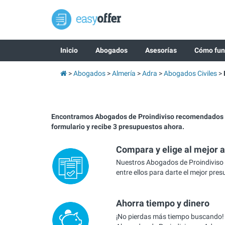
Inicio
Abogados
Asesorías
Cómo fun
Abogados
Almería
Adra
Abogados Civiles
Encontramos Abogados de Proindiviso recomendados 
formulario y recibe 3 presupuestos ahora.
Compara y elige al mejor 
Nuestros Abogados de Proindiviso
entre ellos para darte el mejor pre
Ahorra tiempo y dinero
¡No pierdas más tiempo buscando!