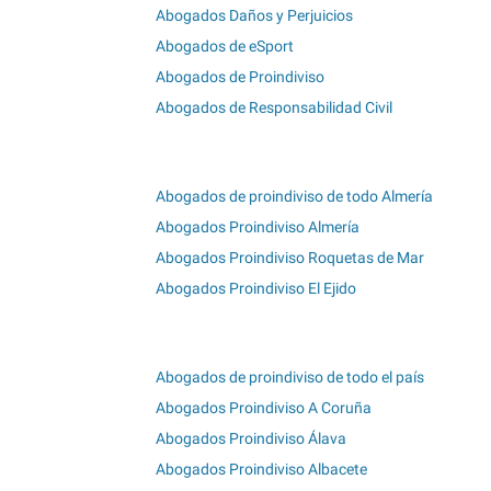
Abogados Daños y Perjuicios
Abogados de eSport
Abogados de Proindiviso
Abogados de Responsabilidad Civil
Abogados de proindiviso de todo Almería
Abogados Proindiviso Almería
Abogados Proindiviso Roquetas de Mar
Abogados Proindiviso El Ejido
Abogados de proindiviso de todo el país
Abogados Proindiviso A Coruña
Abogados Proindiviso Álava
Abogados Proindiviso Albacete