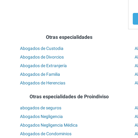
Otras especialidades
Abogados de Custodia
A
Abogados de Divorcios
A
Abogados de Extranjería
A
Abogados de Familia
A
Abogados de Herencias
A
Otras especialidades de Proindiviso
abogados de seguros
A
Abogados Negligencia
A
Abogados Negligencia Médica
A
Abogados de Condominios
A