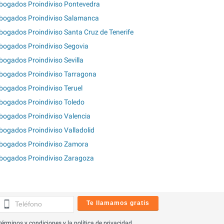
bogados Proindiviso Pontevedra
bogados Proindiviso Salamanca
bogados Proindiviso Santa Cruz de Tenerife
bogados Proindiviso Segovia
bogados Proindiviso Sevilla
bogados Proindiviso Tarragona
bogados Proindiviso Teruel
bogados Proindiviso Toledo
bogados Proindiviso Valencia
bogados Proindiviso Valladolid
bogados Proindiviso Zamora
bogados Proindiviso Zaragoza
Te llamamos gratis
términos y condiciones
y la
política de privacidad