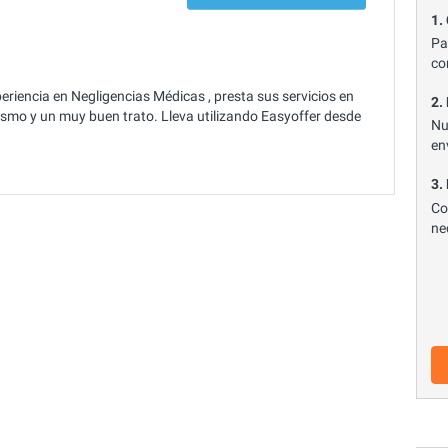
1.
Pa
co
iencia en Negligencias Médicas , presta sus servicios en
2.
mo y un muy buen trato. Lleva utilizando Easyoffer desde
Nu
en
3.
Co
ne