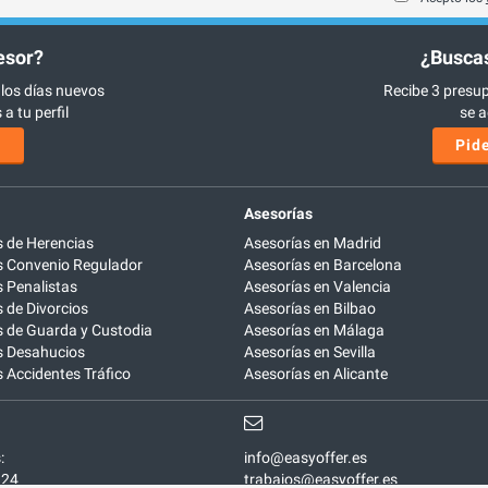
esor?
¿Buscas
 los días nuevos
Recibe 3 presup
a tu perfil
se a
s
Pide
Asesorías
 de Herencias
Asesorías en Madrid
 Convenio Regulador
Asesorías en Barcelona
 Penalistas
Asesorías en Valencia
de Divorcios
Asesorías en Bilbao
 de Guarda y Custodia
Asesorías en Málaga
 Desahucios
Asesorías en Sevilla
Accidentes Tráfico
Asesorías en Alicante
:
info@easyoffer.es
924
trabajos@easyoffer.es