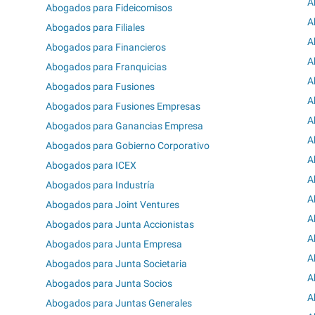
A
Abogados para Fideicomisos
A
Abogados para Filiales
A
Abogados para Financieros
A
Abogados para Franquicias
A
Abogados para Fusiones
A
Abogados para Fusiones Empresas
A
Abogados para Ganancias Empresa
A
Abogados para Gobierno Corporativo
A
Abogados para ICEX
A
Abogados para Industría
A
Abogados para Joint Ventures
A
Abogados para Junta Accionistas
A
Abogados para Junta Empresa
A
Abogados para Junta Societaria
A
Abogados para Junta Socios
A
Abogados para Juntas Generales