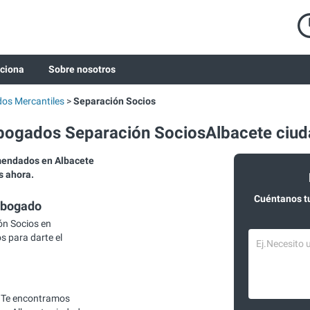
ciona
Sobre nosotros
os Mercantiles
Separación Socios
bogados Separación SociosAlbacete ciud
mendados en Albacete
s ahora.
Cuéntanos t
abogado
n Socios en
s para darte el
 Te encontramos