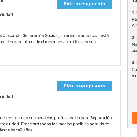
Tu
Pide presupuesto
1.
 ciudad
Pa
Al
s buscando Separación Socios , su área de actuación está
2.
ibles para ofrecerle el mejor servicio. Ofrecen sus
Nu
ci
3.
Co
aj
z
Pide presupuesto
 ciudad
des contar con sus servicios profesionales para Separación
cete ciudad. Empleará todos los medios posibles para darle
r desde hace9 años.