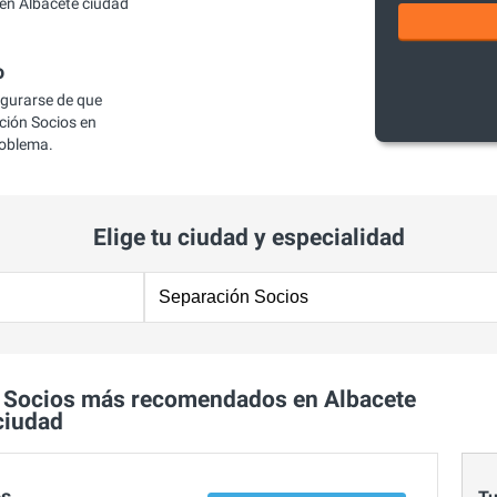
en Albacete ciudad
o
egurarse de que
ión Socios en
roblema.
Elige tu ciudad y especialidad
 Socios más recomendados en Albacete
ciudad
os