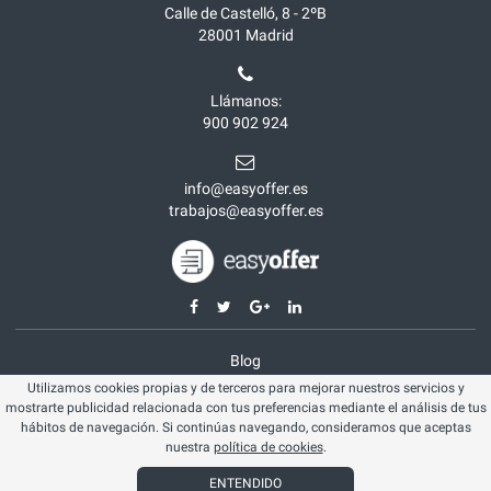
Calle de Castelló, 8 - 2ºB
28001
Madrid
Llámanos:
900 902 924
info@easyoffer.es
trabajos@easyoffer.es
Blog
Utilizamos cookies propias y de terceros para mejorar nuestros servicios y
Opiniones
mostrarte publicidad relacionada con tus preferencias mediante el análisis de tus
Aviso legal
hábitos de navegación. Si continúas navegando, consideramos que aceptas
nuestra
política de cookies
.
Política cookies
ENTENDIDO
© Easyoffer 2026. Todos los derechos reservados