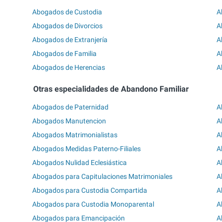
Abogados de Custodia
A
Abogados de Divorcios
A
Abogados de Extranjería
A
Abogados de Familia
A
Abogados de Herencias
A
Otras especialidades de Abandono Familiar
Abogados de Paternidad
A
Abogados Manutencion
A
Abogados Matrimonialistas
A
Abogados Medidas Paterno-Filiales
A
Abogados Nulidad Eclesiástica
A
Abogados para Capitulaciones Matrimoniales
A
Abogados para Custodia Compartida
A
Abogados para Custodia Monoparental
A
Abogados para Emancipación
A