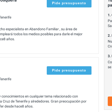
Tu
Pide presupuesto
p
1.
enerife
Pa
Sa
o especialista en Abandono Familiar , su área de
Empleará todos los medios posibles para darle el mejor
2.
ace8 años.
Nu
Cr
3.
Co
se
Pide presupuesto
enerife
 conocimientos en cualquier tema relacionado con
a Cruz de Tenerife y alrededores. Gran preocupación por
ffer desde hace8 años.