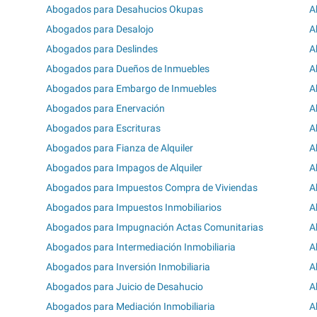
Abogados para Desahucios Okupas
A
Abogados para Desalojo
A
Abogados para Deslindes
A
Abogados para Dueños de Inmuebles
A
Abogados para Embargo de Inmuebles
A
Abogados para Enervación
A
Abogados para Escrituras
A
Abogados para Fianza de Alquiler
A
Abogados para Impagos de Alquiler
A
Abogados para Impuestos Compra de Viviendas
A
Abogados para Impuestos Inmobiliarios
A
Abogados para Impugnación Actas Comunitarias
A
Abogados para Intermediación Inmobiliaria
A
Abogados para Inversión Inmobiliaria
A
Abogados para Juicio de Desahucio
A
Abogados para Mediación Inmobiliaria
A