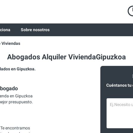
ciona
Sobre nosotros
e Viviendas
Abogados Alquiler ViviendaGipuzkoa
dados en Gipuzkoa.
Cuéntanos tu
abogado
ienda en Gipuzkoa
mejor presupuesto.
 Te encontramos