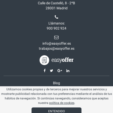
Calle de Castelló, 8 - 2ºB
28001
Madrid
Llámanos:
900 902 924
info@easyoffer.es
trabajos@easyoffer.es
Blog
Utilizamos cookies propias y de terceros para mejorar nuestros servicios y
Opiniones
mostrarte publicidad relacionada con tus preferencias mediante el análisis de tus
Aviso legal
hábitos de navegación. Si continúas navegando, consideramos que aceptas
nuestra
política de cookies
.
Política cookies
ENTENDIDO
© Easyoffer 2026. Todos los derechos reservados