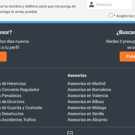
ar tu nombre y teléfono para que me ponga en
ontigo lo antes posible.
* Acepto los
esor?
¿Buscas
 los días nuevos
Recibe 3 presup
a tu perfil
se a
s
Pide
Asesorías
 de Herencias
Asesorías en Madrid
 Convenio Regulador
Asesorías en Barcelona
 Penalistas
Asesorías en Valencia
de Divorcios
Asesorías en Bilbao
 de Guarda y Custodia
Asesorías en Málaga
 Desahucios
Asesorías en Sevilla
Accidentes Tráfico
Asesorías en Alicante