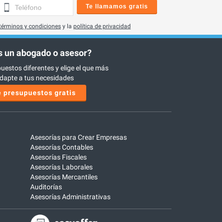
Te llamamos gratis
términos y condiciones
y la
política de privacidad
 un abogado o asesor?
uestos diferentes y elige el que más
dapte a tus necesidades
 presupuestos gratis
Asesorías para Crear Empresas
Asesorías Contables
Asesorías Fiscales
Asesorías Laborales
Asesorías Mercantiles
Auditorías
Asesorías Administrativas