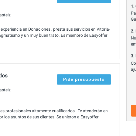
1.
Pa
asteiz
Ga
periencia en Donaciones , presta sus servicios en Vitoria-
2.
agmatismo y un muy buen trato. Es miembro de Easyoffer
Nu
en
3.
Co
aj
dos
Pide presupuesto
asteiz
 profesionales altamente cualificados . Te atenderán en
r los asuntos de sus clientes. Se unieron a Easyoffer