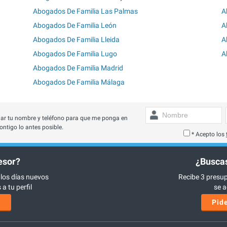
Abogados De Familia Las Palmas
A
Abogados De Familia León
A
Abogados De Familia Lleida
A
Abogados De Familia Lugo
A
Abogados De Familia Madrid
Abogados De Familia Málaga
ar tu nombre y teléfono para que me ponga en
ontigo lo antes posible.
* Acepto los
esor?
¿Buscas
 los días nuevos
Recibe 3 presup
a tu perfil
se a
s
Pide