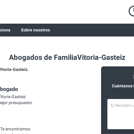
ciona
Sobre nosotros
Abogados de FamiliaVitoria-Gasteiz
toria-Gasteiz.
Cuéntanos 
abogado
itoria-Gasteiz
mejor presupuesto.
 Te encontramos