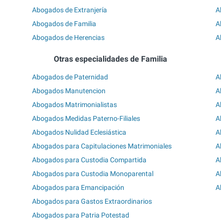
Abogados de Extranjería
A
Abogados de Familia
A
Abogados de Herencias
A
Otras especialidades de Familia
Abogados de Paternidad
A
Abogados Manutencion
A
Abogados Matrimonialistas
A
Abogados Medidas Paterno-Filiales
A
Abogados Nulidad Eclesiástica
A
Abogados para Capitulaciones Matrimoniales
A
Abogados para Custodia Compartida
A
Abogados para Custodia Monoparental
A
Abogados para Emancipación
A
Abogados para Gastos Extraordinarios
Abogados para Patria Potestad