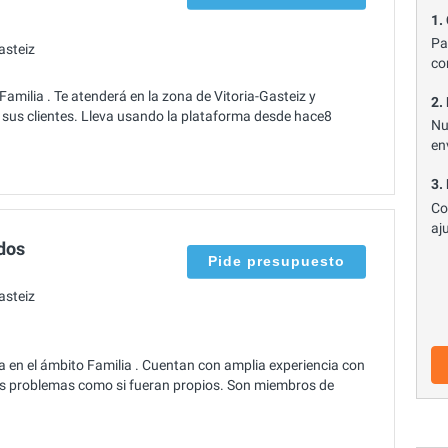
1.
Pa
asteiz
co
milia . Te atenderá en la zona de Vitoria-Gasteiz y
2.
 sus clientes. Lleva usando la plataforma desde hace8
Nu
en
3.
Co
aj
dos
Pide presupuesto
asteiz
 en el ámbito Familia . Cuentan con amplia experiencia con
sus problemas como si fueran propios. Son miembros de