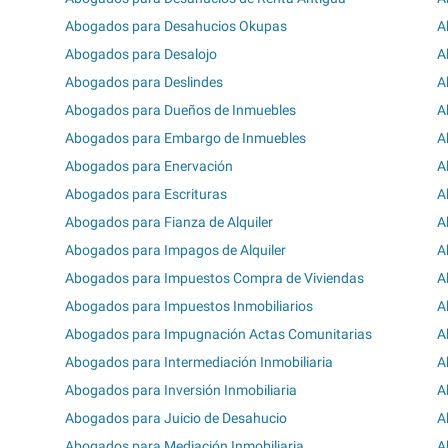
Abogados para Desahucios Okupas
A
Abogados para Desalojo
A
Abogados para Deslindes
A
Abogados para Dueños de Inmuebles
A
Abogados para Embargo de Inmuebles
A
Abogados para Enervación
A
Abogados para Escrituras
A
Abogados para Fianza de Alquiler
A
Abogados para Impagos de Alquiler
A
Abogados para Impuestos Compra de Viviendas
A
Abogados para Impuestos Inmobiliarios
A
Abogados para Impugnación Actas Comunitarias
A
Abogados para Intermediación Inmobiliaria
A
Abogados para Inversión Inmobiliaria
A
Abogados para Juicio de Desahucio
A
Abogados para Mediación Inmobiliaria
A