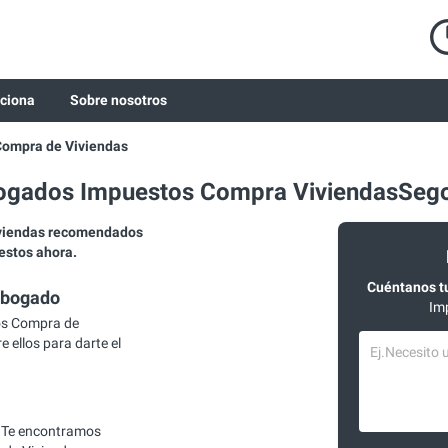
ciona
Sobre nosotros
Compra de Viviendas
ogados Impuestos Compra ViviendasSego
viendas recomendados
estos ahora.
Cuéntanos t
abogado
Im
os Compra de
 ellos para darte el
 Te encontramos