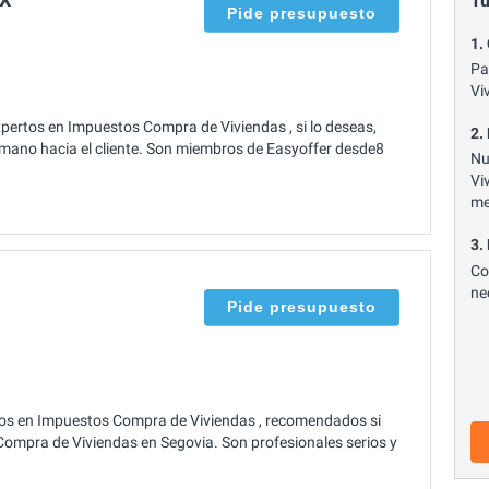
Tu
Pide presupuesto
1.
Pa
Vi
pertos en Impuestos Compra de Viviendas , si lo deseas,
2.
mano hacia el cliente. Son miembros de Easyoffer desde8
Nu
Vi
me
3.
Co
ne
Pide presupuesto
os en Impuestos Compra de Viviendas , recomendados si
ompra de Viviendas en Segovia. Son profesionales serios y