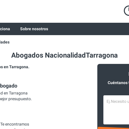
ciona
Sobre nosotros
dades
Abogados NacionalidadTarragona
s en Tarragona.
Cuéntanos 
abogado
ad en Tarragona
mejor presupuesto.
 Te encontramos