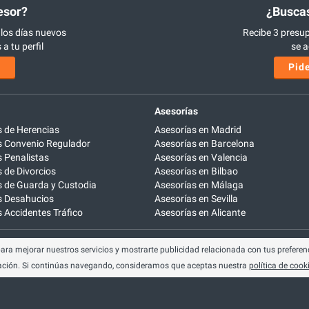
esor?
¿Buscas
 los días nuevos
Recibe 3 presup
a tu perfil
se a
s
Pide
Asesorías
 de Herencias
Asesorías en Madrid
 Convenio Regulador
Asesorías en Barcelona
 Penalistas
Asesorías en Valencia
de Divorcios
Asesorías en Bilbao
 de Guarda y Custodia
Asesorías en Málaga
 Desahucios
Asesorías en Sevilla
Accidentes Tráfico
Asesorías en Alicante
para mejorar nuestros servicios y mostrarte publicidad relacionada con tus preferenc
:
info@easyoffer.es
ción. Si continúas navegando, consideramos que aceptas nuestra
política de cook
924
trabajos@easyoffer.es