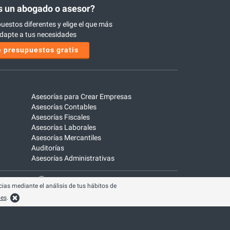
 un abogado o asesor?
uestos diferentes y elige el que más
dapte a tus necesidades
 presupuestos gratis
Asesorías para Crear Empresas
Asesorías Contables
Asesorías Fiscales
Asesorías Laborales
Asesorías Mercantiles
Auditorías
Asesorías Administrativas
ias mediante el análisis de tus hábitos de
ies
.
Blog
Opiniones
Aviso legal
Política cookies