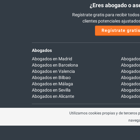
¿Eres abogado o as
Regístrate gratis para recibir todos
clientes potenciales ajustados 
Regístrate grati
Abogados
Abogados en Madrid
Abogados
Abogados en Barcelona
Abogados
Abogados en Valencia
Abogados
Abogados en Bilbao
Abogados 
Abogados en Málaga
Abogados
Abogados en Sevilla
Abogados
Abogados en Alicante
Abogados 
Utilizamos cookies propias y de terceros 
Calle de Castelló, 8 - 2ºB
Llámanos
navega
28001
Madrid
900 902 
© Easyoffer 2026. Todos los derechos reservados