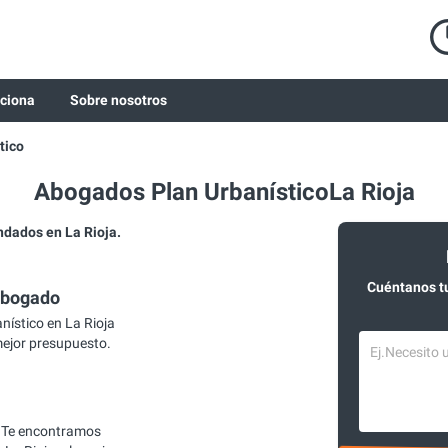
ciona
Sobre nosotros
tico
Abogados Plan UrbanísticoLa Rioja
dados en La Rioja.
Cuéntanos t
abogado
ístico en La Rioja
mejor presupuesto.
 Te encontramos