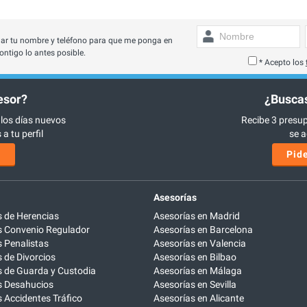
ar tu nombre y teléfono para que me ponga en
ontigo lo antes posible.
* Acepto los
esor?
¿Buscas
 los días nuevos
Recibe 3 presup
a tu perfil
se a
s
Pide
Asesorías
 de Herencias
Asesorías en Madrid
 Convenio Regulador
Asesorías en Barcelona
 Penalistas
Asesorías en Valencia
de Divorcios
Asesorías en Bilbao
 de Guarda y Custodia
Asesorías en Málaga
 Desahucios
Asesorías en Sevilla
Accidentes Tráfico
Asesorías en Alicante