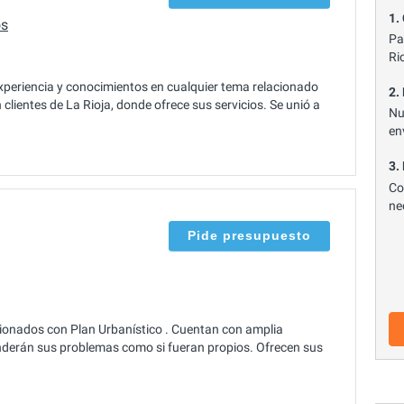
1.
os
Pa
Ri
periencia y conocimientos en cualquier tema relacionado
2.
clientes de La Rioja, donde ofrece sus servicios. Se unió a
Nu
en
3.
Co
ne
Pide presupuesto
ionados con Plan Urbanístico . Cuentan con amplia
tenderán sus problemas como si fueran propios. Ofrecen sus