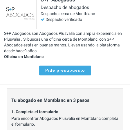
Despacho de abogados
Despacho cerca de Montblanc
Despacho verificado
S+P Abogados son Abogados Plusvalía con amplia experiencia en
Plusvalía . Si buscas una oficina cerca de Montblanc, con S+P
Abogados estás en buenas manos. Llevan usando la plataforma
desde hace9 años.
Oficina en Montblanc
Pide presupuesto
Tu abogado en Montblanc en 3 pasos
1. Completa el formulario
Para encontrar Abogados Plusvalía en Montblanc completa
el formulario.