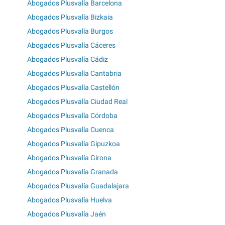
Abogados Plusvalía Barcelona
Abogados Plusvalía Bizkaia
Abogados Plusvalía Burgos
Abogados Plusvalía Cáceres
Abogados Plusvalía Cádiz
Abogados Plusvalía Cantabria
Abogados Plusvalía Castellón
Abogados Plusvalía Ciudad Real
Abogados Plusvalía Córdoba
Abogados Plusvalía Cuenca
Abogados Plusvalía Gipuzkoa
Abogados Plusvalía Girona
Abogados Plusvalía Granada
Abogados Plusvalía Guadalajara
Abogados Plusvalía Huelva
Abogados Plusvalía Jaén