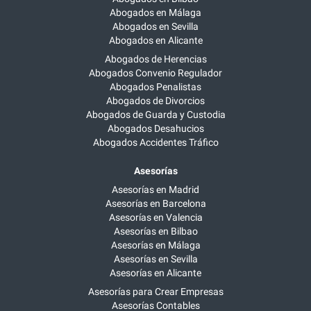
Abogados en Málaga
Abogados en Sevilla
Abogados en Alicante
Abogados de Herencias
Abogados Convenio Regulador
Abogados Penalistas
Abogados de Divorcios
Abogados de Guarda y Custodia
Abogados Desahucios
Abogados Accidentes Tráfico
Asesorías
Asesorías en Madrid
Asesorías en Barcelona
Asesorías en Valencia
Asesorías en Bilbao
Asesorías en Málaga
Asesorías en Sevilla
Asesorías en Alicante
Asesorías para Crear Empresas
Asesorías Contables