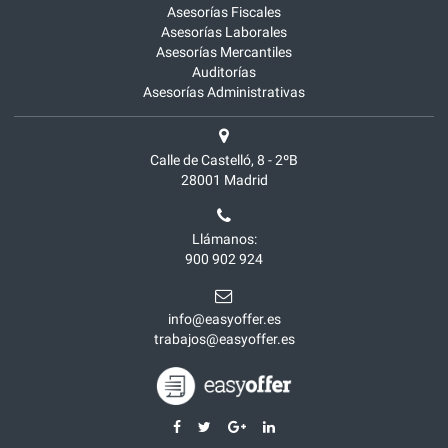
Asesorías Fiscales
Asesorías Laborales
Asesorías Mercantiles
Auditorías
Asesorías Administrativas
Calle de Castelló, 8 - 2ºB
28001
Madrid
Llámanos:
900 902 924
info@easyoffer.es
trabajos@easyoffer.es