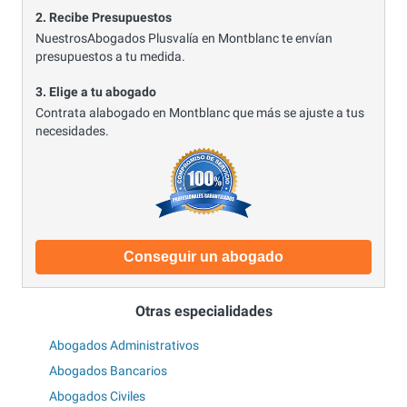
2. Recibe Presupuestos
NuestrosAbogados Plusvalía en Montblanc te envían
presupuestos a tu medida.
3. Elige a tu abogado
Contrata alabogado en Montblanc que más se ajuste a tus
necesidades.
Conseguir un abogado
Otras especialidades
Abogados Administrativos
Abogados Bancarios
Abogados Civiles