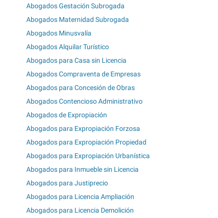
Abogados Gestación Subrogada
Abogados Maternidad Subrogada
Abogados Minusvalía
Abogados Alquilar Turístico
Abogados para Casa sin Licencia
Abogados Compraventa de Empresas
Abogados para Concesión de Obras
Abogados Contencioso Administrativo
Abogados de Expropiación
Abogados para Expropiación Forzosa
Abogados para Expropiación Propiedad
Abogados para Expropiación Urbanística
Abogados para Inmueble sin Licencia
Abogados para Justiprecio
Abogados para Licencia Ampliación
Abogados para Licencia Demolición