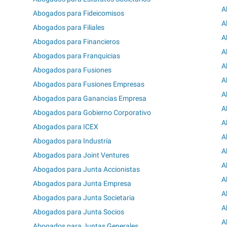
A
Abogados para Fideicomisos
A
Abogados para Filiales
A
Abogados para Financieros
A
Abogados para Franquicias
A
Abogados para Fusiones
A
Abogados para Fusiones Empresas
A
Abogados para Ganancias Empresa
A
Abogados para Gobierno Corporativo
A
Abogados para ICEX
A
Abogados para Industría
A
Abogados para Joint Ventures
A
Abogados para Junta Accionistas
A
Abogados para Junta Empresa
A
Abogados para Junta Societaria
A
Abogados para Junta Socios
A
Abogados para Juntas Generales