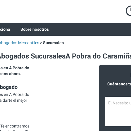
ciona
Sobre nosotros
Abogados Mercantiles
Sucursales
bogados SucursalesA Pobra do Caramiñ
s en A Pobra do
estos ahora.
Cuéntanos t
abogado
s en A Pobra do
 darte el mejor
 Te encontramos