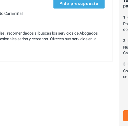
Tu
Pide presupuesto
p
do Caramiñal
1.
Pa
do
s , recomendados si buscas los servicios de Abogados
sionales serios y cercanos. Ofrecen sus servicios en la
2.
Nu
Ca
3.
Co
se